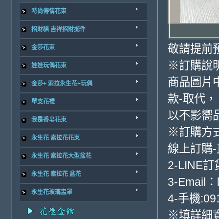
時尚傳情花束
招財貓 吉祥招財擺件
敬請提前
金莎花束
※訂購說
娃娃玩偶花束
商品圖片
金莎+ 索拉永生花+玩偶
款-取代，
單支花禮
以不影嚮
我是香皂花束
※訂購方
永生花 索拉花花束
線上訂購
永生花 索拉花大型盆花
2-LINE訂
永生花 索拉花 盆花
3-Email：
永生花玻璃盅罩
4-手機:091
※填詳細