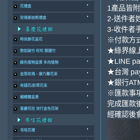
1產品皆
花禮盒
2-送件者
玫瑰泰迪熊禮盒
3-收件者
※付款方式
時尚鮮花盆花
★綠界線
勢如破竹 旺旺 開運竹
★LINE pa
綠色植物盆景 多肉植物
★台灣 pa
金箔玫瑰、康乃馨花束
★銀行ATM
有錢花/鈔票花束
※匯款事
蝴蝶蘭盆景
完成匯款
喜慶花柱 流行金色花架
經確認後
弔唁花禮