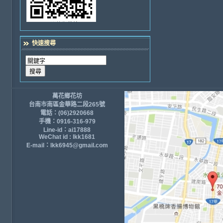
快速搜尋
萬花鄉花坊
台南市南區金華路二段265號
電話：(06)2920668
手機：0916-316-979
Line-id：ai17888
WeChat id : lkk1681
E-mail：lkk6945@gmail.com