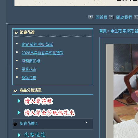
回首頁
關於我們
首頁
>
永生花 索拉花 
節慶花禮
廟會 敬神 神明聖誕
2026馬年新春年節花禮館
母親節花禮
畢業花束
聖誕花禮
商品分類清單
新春花禮-1