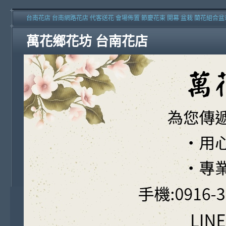
台南花店 台南網路花店 代客送花 會場佈置 節慶花束 開幕 盆栽 蘭花組合盆
萬花鄉花坊 台南花店