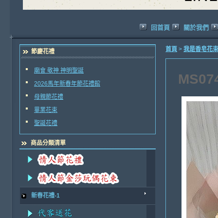
回首頁
關於我們
首頁
>
我是香皂花
節慶花禮
廟會 敬神 神明聖誕
MS0
2026馬年新春年節花禮館
母親節花禮
畢業花束
聖誕花禮
商品分類清單
新春花禮-1