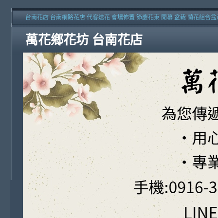
台南花店 台南網路花店 代客送花 會場佈置 節慶花束 開幕 盆栽 蘭花組合盆
萬花鄉花坊 台南花店