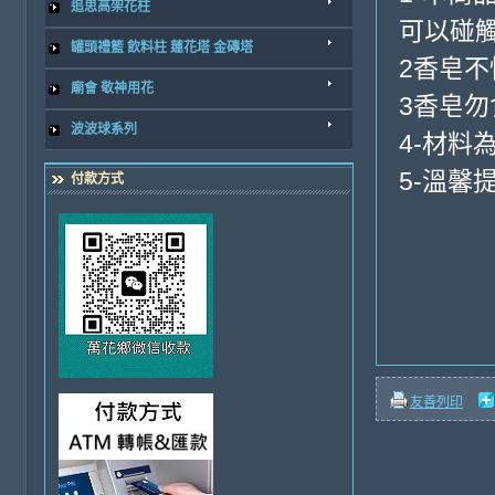
追思高架花柱
可以碰
罐頭禮籃 飲料柱 蓮花塔 金磚塔
2香皂
廟會 敬神用花
3香皂
波波球系列
4-材料
5-溫馨
付款方式
友善列印