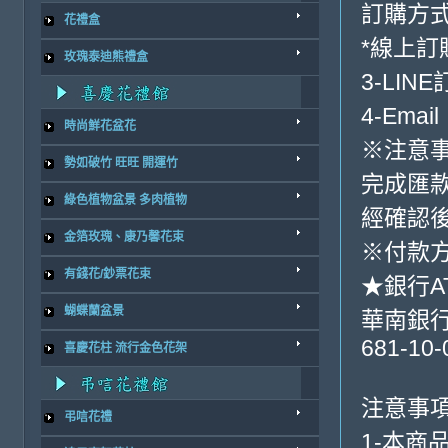
訂購方
花禮盒
*線上訂
玫瑰泰迪熊禮盒
3-LINE
4-Email
時尚鮮花盆花
※注意
勢如破竹 旺旺 開運竹
完成匯
綠色植物盆景 多肉植物
經確認
金箔玫瑰、康乃馨花束
※付款方
有錢花/鈔票花束
★銀行A
蝴蝶蘭盆景
華南銀行-
681-10-
喜慶花柱 流行金色花架
注意事項
弔唁花禮
1-本