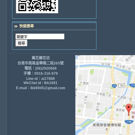
快速搜尋
萬花鄉花坊
台南市南區金華路二段265號
電話：(06)2920668
手機：0916-316-979
Line-id：ai17888
WeChat id : lkk1681
E-mail：lkk6945@gmail.com