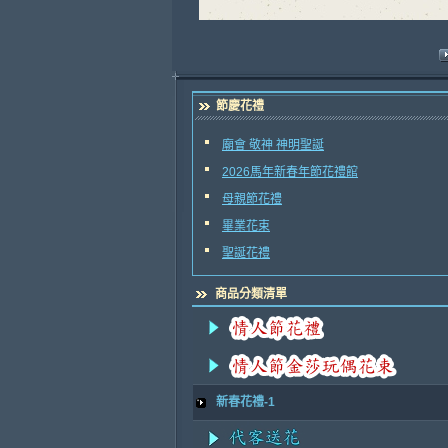
節慶花禮
廟會 敬神 神明聖誕
2026馬年新春年節花禮館
母親節花禮
畢業花束
聖誕花禮
商品分類清單
新春花禮-1