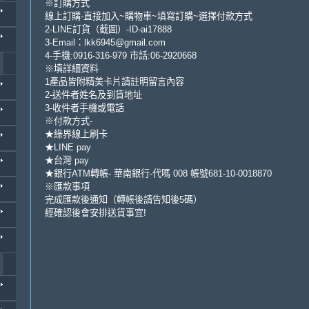
※訂購方式
線上訂購-直接加入~購物車~填寫訂購~選擇付款方式
2-LINE訂貨（截圖）-ID-ai17888
3-Email：lkk6945@gmail.com
4-手機:0916-316-979 市話:06-2920668
※填詳細資料
1產品皆附精美卡片請註明留言內容
2-送件者姓名及到貨地址
3-收件者手機或電話
※付款方式-
★綠界線上刷卡
★LINE pay
★台灣 pay
★銀行ATM轉帳- 華南銀行-代嗎 008 帳號681-10-0018870
※匯款事項
完成匯款後通知（轉帳後請告知後5碼）
經確認後會安排送貨事宜!