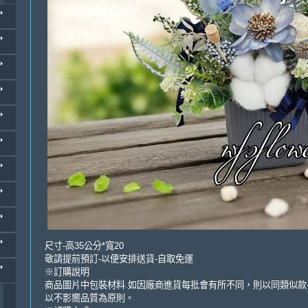
尺寸-高35公分*寬20
敬請提前預訂-以便安排送貨-自取免運
※訂購說明
商品圖片中包裝材料.如因廠商進貨每批會有所不同，則以同類似款
以不影嚮品質為原則。