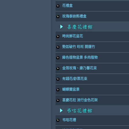
花禮盒
玫瑰泰迪熊禮盒
時尚鮮花盆花
勢如破竹 旺旺 開運竹
綠色植物盆景 多肉植物
金箔玫瑰、康乃馨花束
有錢花/鈔票花束
蝴蝶蘭盆景
喜慶花柱 流行金色花架
弔唁花禮