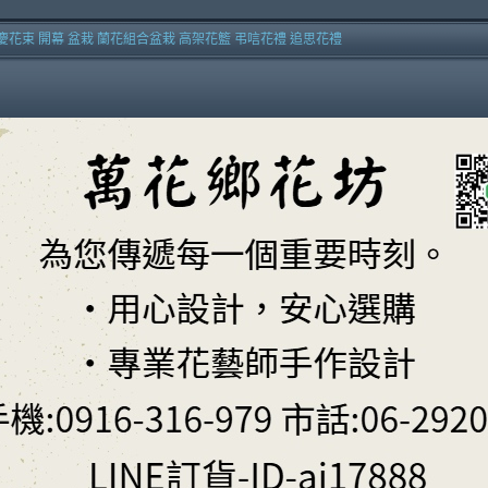
慶花束 開幕 盆栽 蘭花組合盆栽 高架花籃 弔唁花禮 追思花禮