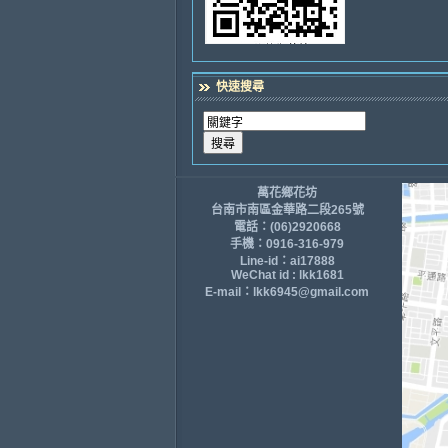
快速搜尋
萬花鄉花坊
台南市南區金華路二段265號
電話：(06)2920668
手機：0916-316-979
Line-id：ai17888
WeChat id : lkk1681
E-mail：lkk6945@gmail.com