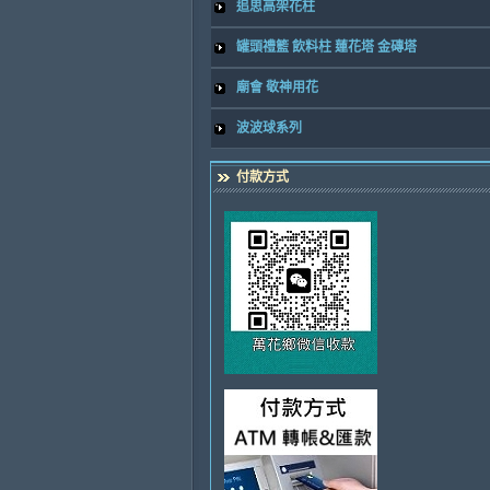
追思高架花柱
罐頭禮籃 飲料柱 蓮花塔 金磚塔
廟會 敬神用花
波波球系列
付款方式