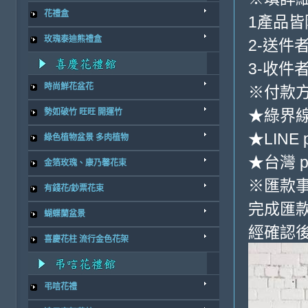
花禮盒
1產品
玫瑰泰迪熊禮盒
2-送件
3-收件
時尚鮮花盆花
※付款方
★綠界
勢如破竹 旺旺 開運竹
★LINE 
綠色植物盆景 多肉植物
★台灣 p
金箔玫瑰、康乃馨花束
※匯款
有錢花/鈔票花束
完成匯
蝴蝶蘭盆景
經確認後
喜慶花柱 流行金色花架
弔唁花禮