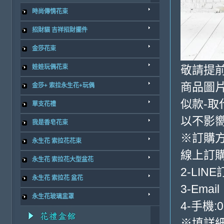
時尚傳情花束
招財貓 吉祥招財擺件
金莎花束
敬請提前
娃娃玩偶花束
商品圖
金莎+ 索拉永生花+玩偶
似款-取
單支花禮
以不影
我是香皂花束
※訂購
永生花 索拉花花束
線上訂購
永生花 索拉花大型盆花
2-LINE
永生花 索拉花 盆花
3-Email
永生花玻璃盅罩
4-手機:0
※填詳