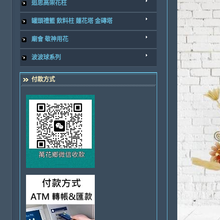
追思高架花柱
罐頭禮籃 飲料柱 蓮花塔 金磚塔
廟會 敬神用花
波波球系列
付款方式