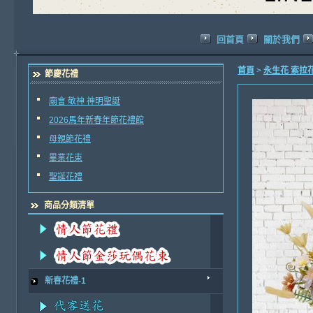
回首頁
關於我們
首頁
>
永生花 索拉
節慶花禮
廟會 敬神 神明聖誕
2026馬年新春年節花禮館
母親節花禮
畢業花束
聖誕花禮
商品分類清單
新春花禮-1