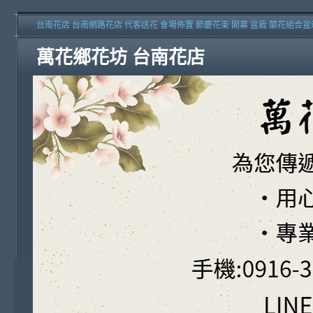
台南花店 台南網路花店 代客送花 會場佈置 節慶花束 開幕 盆栽 蘭花組合盆
萬花鄉花坊 台南花店