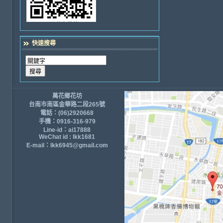
快速搜尋
萬花鄉花坊
台南市南區金華路二段265號
電話：(06)2920668
手機：0916-316-979
Line-id：ai17888
WeChat id : lkk1681
E-mail：lkk6945@gmail.com