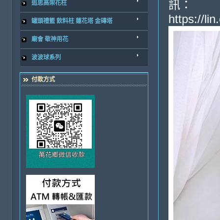
訊：
追思高架花柱
https://l
罐頭禮籃 飲料柱 蓮花塔 金磚塔
廟會 敬神用花
波波球系列
付款方式