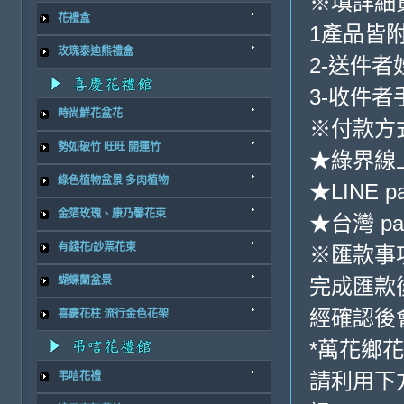
※填詳細
花禮盒
1產品皆
玫瑰泰迪熊禮盒
2-送件
3-收件
時尚鮮花盆花
※付款方
勢如破竹 旺旺 開運竹
★綠界線
綠色植物盆景 多肉植物
★LINE p
金箔玫瑰、康乃馨花束
★台灣 pa
有錢花/鈔票花束
※匯款事
完成匯款
蝴蝶蘭盆景
經確認後
喜慶花柱 流行金色花架
*萬花鄉花
請利用下
弔唁花禮