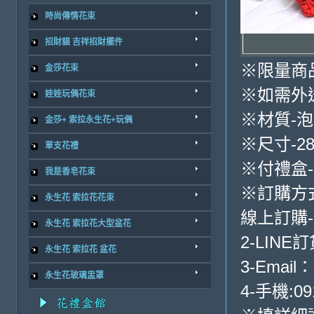
時尚傳情花束
招財貓 吉祥招財擺件
※限量商
金莎花束
※如需外
娃娃玩偶花束
※材質-
金莎+ 索拉永生花+玩偶
※尺寸-28*
單支花禮
※付禮盒-
我是香皂花束
※訂購方
永生花 索拉花花束
線上訂購
永生花 索拉花大型盆花
2-LINE訂
永生花 索拉花 盆花
3-Email：
永生花玻璃盅罩
4-手機:09