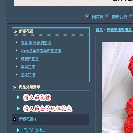
回首頁
關於我們
首頁
>
玫瑰泰迪熊禮盒
節慶花禮
廟會 敬神 神明聖誕
2026馬年新春年節花禮館
母親節花禮
畢業花束
聖誕花禮
商品分類清單
新春花禮-1