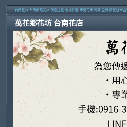
台南花店 台南網路花店 代客送花 會場佈置 節慶花束 開幕 盆栽 蘭花組合盆
萬花鄉花坊 台南花店