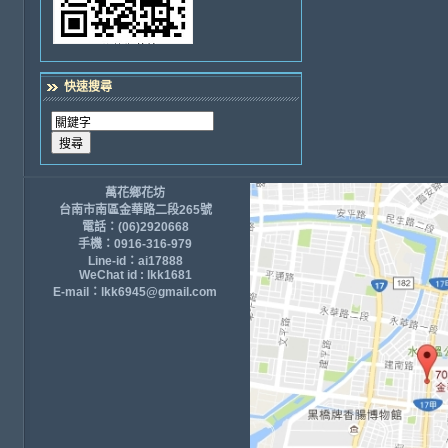
快速搜尋
萬花鄉花坊
台南市南區金華路二段265號
電話：(06)2920668
手機：0916-316-979
Line-id：ai17888
WeChat id : lkk1681
E-mail：lkk6945@gmail.com