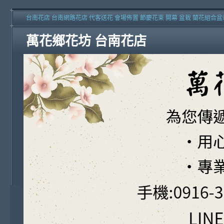
台南花店 台南網路花店 代客送花 會場佈置 節慶花束 開幕 盆栽 蘭花組合盆
萬花鄉花坊 台南花店