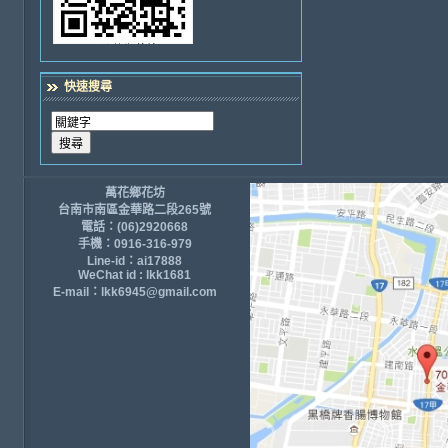
快速搜尋
萬花鄉花坊
台南市南區金華路二段265號
電話：(06)2920668
手機：0916-316-979
Line-id：ai17888
WeChat id : lkk1681
E-mail：lkk6945@gmail.com