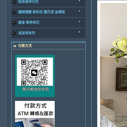
追思高架花柱
罐頭禮籃 飲料柱 蓮花塔 金磚塔
廟會 敬神用花
波波球系列
付款方式