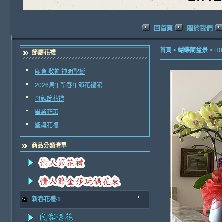
回首頁
關於我們
首頁
>
蝴蝶蘭盆景
> 
節慶花禮
廟會 敬神 神明聖誕
2026馬年新春年節花禮館
母親節花禮
畢業花束
聖誕花禮
商品分類清單
新春花禮-1