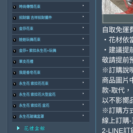
時尚傳情花束
招財貓 吉祥招財擺件
自取免運
金莎花束
・花材依
娃娃玩偶花束
・建議提
金莎+ 索拉永生花+玩偶
敬請提前
單支花禮
※訂購說
我是香皂花束
商品圖片
永生花 索拉花花束
款-取代，
永生花 索拉花大型盆花
以不影嚮
永生花 索拉花 盆花
※訂購方
永生花玻璃盅罩
線上訂購
2-LINE訂