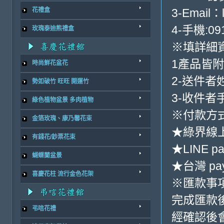
3-Email：
花禮盒
4-手機:091
玫瑰泰迪熊禮盒
※填詳細
1產品皆
時尚鮮花盆花
2-送件者
勢如破竹 旺旺 開運竹
3-收件者
綠色植物盆景 多肉植物
※付款方式
金箔玫瑰、康乃馨花束
★綠界線
有錢花/鈔票花束
★LINE pa
蝴蝶蘭盆景
★台灣 pa
喜慶花柱 流行金色花架
※匯款事
完成匯款
弔唁花禮
經確認後