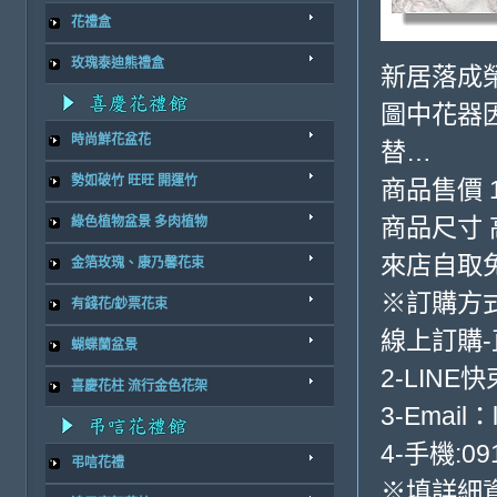
花禮盒
玫瑰泰迪熊禮盒
新居落成
圖中花器
時尚鮮花盆花
替…
勢如破竹 旺旺 開運竹
商品售價 1
商品尺寸 高
綠色植物盆景 多肉植物
來店自取
金箔玫瑰、康乃馨花束
※訂購方
有錢花/鈔票花束
線上訂購
蝴蝶蘭盆景
2-LINE
喜慶花柱 流行金色花架
3-Email：
4-手機:091
弔唁花禮
※填詳細