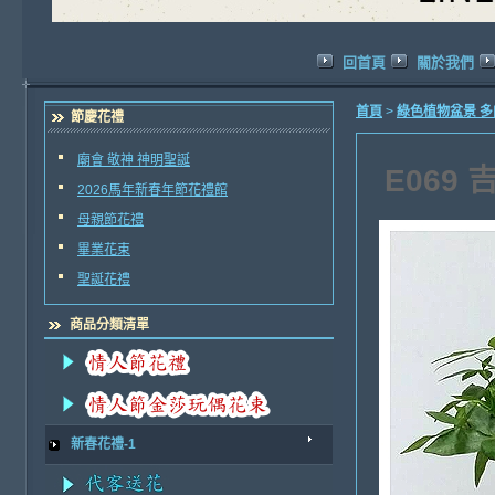
回首頁
關於我們
首頁
>
綠色植物盆景 
節慶花禮
廟會 敬神 神明聖誕
E069
2026馬年新春年節花禮館
母親節花禮
畢業花束
聖誕花禮
商品分類清單
新春花禮-1