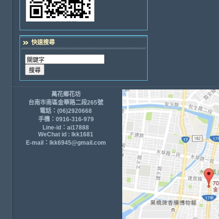
快速搜尋
萬花鄉花坊
台南市南區金華路二段265號
電話：(06)2920668
手機：0916-316-979
Line-id：ai17888
WeChat id : lkk1681
E-mail：lkk6945@gmail.com