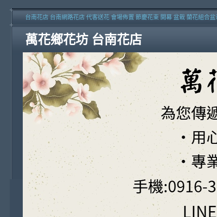
台南花店 台南網路花店 代客送花 會場佈置 節慶花束 開幕 盆栽 蘭花組合盆
萬花鄉花坊 台南花店