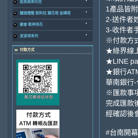
追思高架花柱
1產品皆
罐頭禮籃 飲料柱 蓮花塔 金磚塔
2-送件者
廟會 敬神用花
3-收件者
波波球系列
※付款方式
★綠界線
付款方式
★LINE pa
★銀行AT
華南銀行-代嗎
※匯款事
完成匯款
經確認後
#台南開