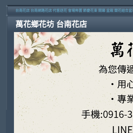
台南花店 台南網路花店 代客送花 會場佈置 節慶花束 開幕 盆栽 蘭花組合盆
萬花鄉花坊 台南花店