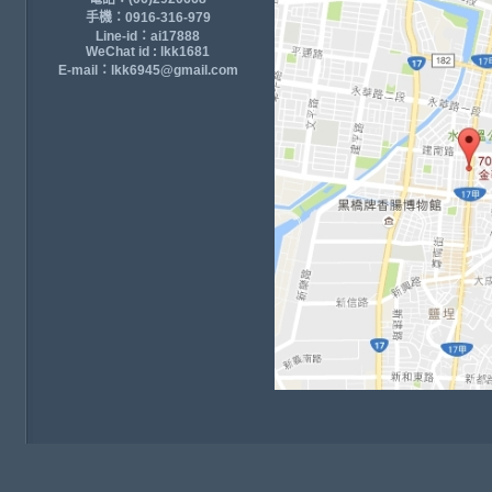
手機：0916-316-979
Line-id：ai17888
WeChat id : lkk1681
E-mail：lkk6945@gmail.com