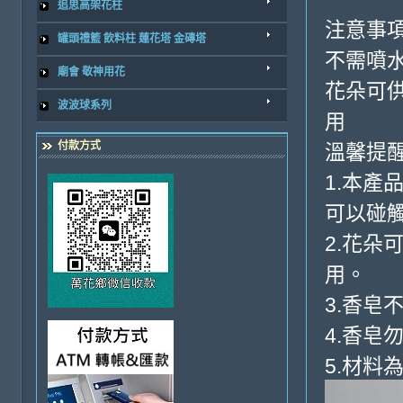
追思高架花柱
注意事項 
罐頭禮籃 飲料柱 蓮花塔 金磚塔
不需噴
廟會 敬神用花
花朵可
波波球系列
用
付款方式
溫馨提
1.本
可以碰
2.花
用。
3.香
4.香皂
5.材料