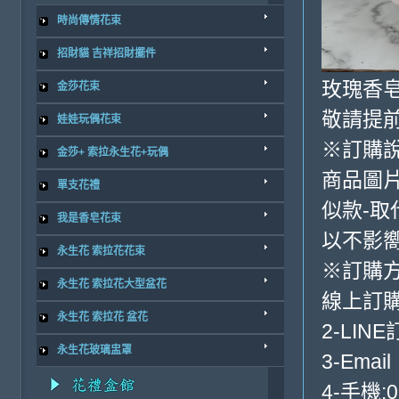
時尚傳情花束
招財貓 吉祥招財擺件
玫瑰香
金莎花束
敬請提前
娃娃玩偶花束
※訂購
金莎+ 索拉永生花+玩偶
商品圖
單支花禮
似款-取
我是香皂花束
以不影
永生花 索拉花花束
※訂購
永生花 索拉花大型盆花
線上訂購
永生花 索拉花 盆花
2-LINE
永生花玻璃盅罩
3-Email
4-手機:0