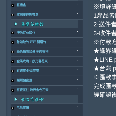
※填詳
花禮盒
1產品
玫瑰泰迪熊禮盒
2-送件
3-收件
時尚鮮花盆花
※付款方
勢如破竹 旺旺 開運竹
★綠界
綠色植物盆景 多肉植物
★LINE 
金箔玫瑰、康乃馨花束
★台灣 p
有錢花/鈔票花束
※匯款
蝴蝶蘭盆景
完成匯
喜慶花柱 流行金色花架
經確認後
弔唁花禮