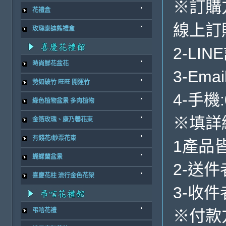
※訂購
花禮盒
線上訂
玫瑰泰迪熊禮盒
2-LIN
時尚鮮花盆花
3-Emai
勢如破竹 旺旺 開運竹
4-手機:
綠色植物盆景 多肉植物
※填詳
金箔玫瑰、康乃馨花束
有錢花/鈔票花束
1產品
蝴蝶蘭盆景
2-送
喜慶花柱 流行金色花架
3-收
※付款
弔唁花禮