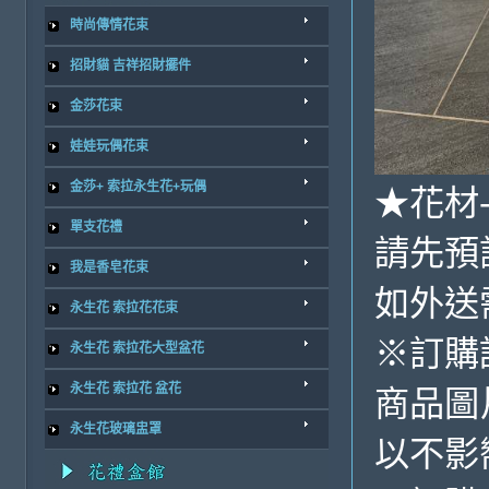
時尚傳情花束
招財貓 吉祥招財擺件
金莎花束
娃娃玩偶花束
金莎+ 索拉永生花+玩偶
★花材-
單支花禮
請先預
我是香皂花束
如外送
永生花 索拉花花束
※訂購
永生花 索拉花大型盆花
永生花 索拉花 盆花
商品圖
永生花玻璃盅罩
以不影