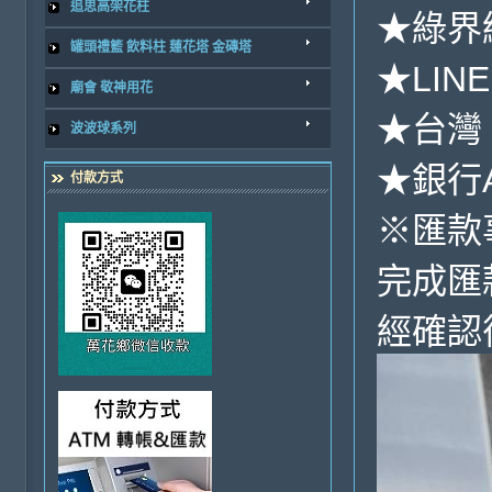
追思高架花柱
★綠界
罐頭禮籃 飲料柱 蓮花塔 金磚塔
★LINE
廟會 敬神用花
★台灣 
波波球系列
★銀行A
付款方式
※匯款
完成匯
經確認