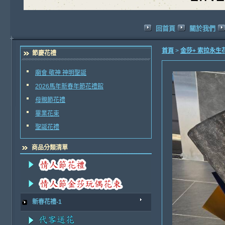
回首頁
關於我們
首頁
>
金莎+ 索拉永生
節慶花禮
廟會 敬神 神明聖誕
2026馬年新春年節花禮館
母親節花禮
畢業花束
聖誕花禮
商品分類清單
新春花禮-1