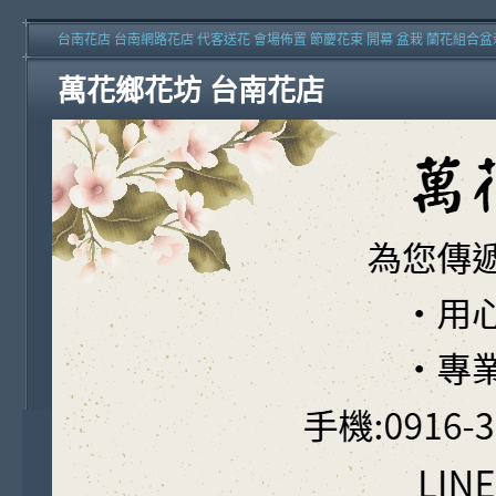
台南花店 台南網路花店 代客送花 會場佈置 節慶花束 開幕 盆栽 蘭花組合盆
萬花鄉花坊 台南花店