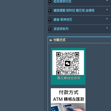
追思高架花柱
罐頭禮籃 飲料柱 蓮花塔 金磚塔
廟會 敬神用花
波波球系列
付款方式