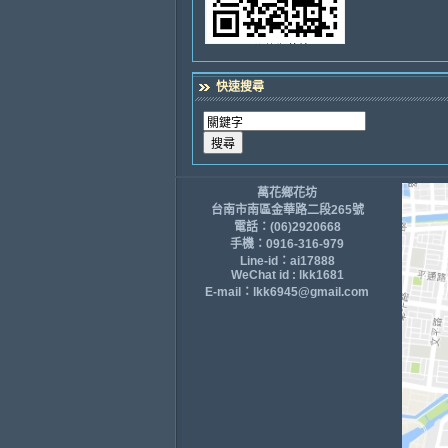
快速搜尋
萬花鄉花坊
台南市南區金華路二段265號
電話：(06)2920668
手機：0916-316-979
Line-id：ai17888
WeChat id : lkk1681
E-mail：lkk6945@gmail.com