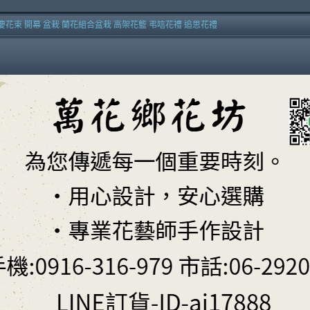
慶花束 開幕 盆栽 蘭花組合盆栽 高架花籃 弔唁花禮 追思花禮