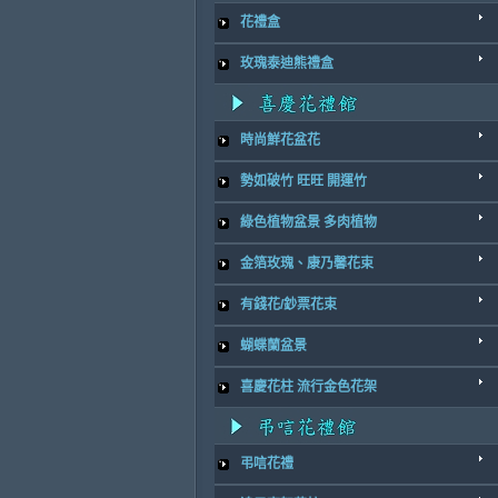
花禮盒
玫瑰泰迪熊禮盒
時尚鮮花盆花
勢如破竹 旺旺 開運竹
綠色植物盆景 多肉植物
金箔玫瑰、康乃馨花束
有錢花/鈔票花束
蝴蝶蘭盆景
喜慶花柱 流行金色花架
弔唁花禮