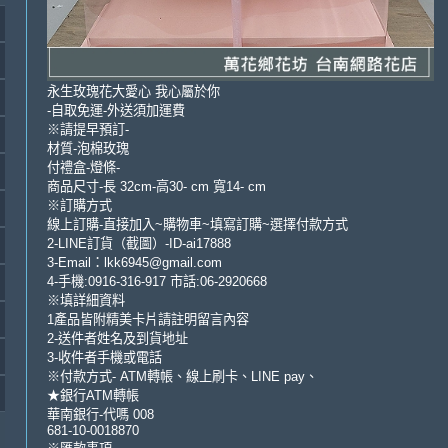
永生玫瑰花大愛心 我心屬於你
-自取免運-外送須加運費
※請提早預訂-
材質-泡棉玫瑰
付禮盒-燈條-
商品尺寸-長 32cm-高30- cm 寬14- cm
※訂購方式
線上訂購-直接加入~購物車~填寫訂購~選擇付款方式
2-LINE訂貨（截圖）-ID-ai17888
3-Email：lkk6945@gmail.com
4-手機:0916-316-917 市話:06-2920668
※填詳細資料
1產品皆附精美卡片請註明留言內容
2-送件者姓名及到貨地址
3-收件者手機或電話
※付款方式- ATM轉帳、線上刷卡、LINE pay、
★銀行ATM轉帳
華南銀行-代嗎 008
681-10-0018870