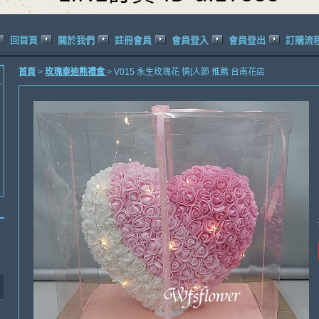
回首頁
關於我們
註冊會員
會員登入
會員登出
訂購流
首頁
>
玫瑰泰迪熊禮盒
> V015 永生玫瑰花 情[人節 推薦 台南花店