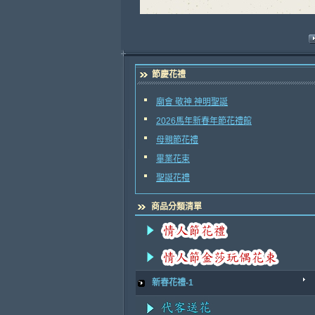
節慶花禮
廟會 敬神 神明聖誕
2026馬年新春年節花禮館
母親節花禮
畢業花束
聖誕花禮
商品分類清單
新春花禮-1