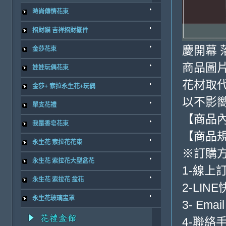
時尚傳情花束
招財貓 吉祥招財擺件
慶開幕 
金莎花束
商品圖
娃娃玩偶花束
花材取
金莎+ 索拉永生花+玩偶
以不影
單支花禮
【商品
我是香皂花束
【商品規
永生花 索拉花花束
※訂購
永生花 索拉花大型盆花
1-線上
永生花 索拉花 盆花
2-LIN
永生花玻璃盅罩
3- Emai
4-聯絡手機