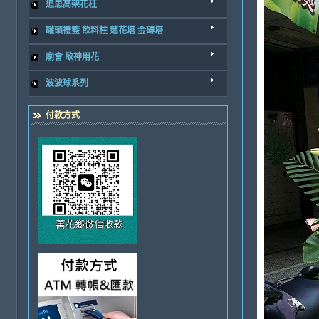
追思高架花柱
罐頭禮籃 飲料柱 蓮花塔 金磚塔
廟會 敬神用花
波波球系列
付款方式