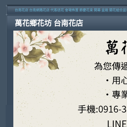
台南花店 台南網路花店 代客送花 會場佈置 節慶花束 開幕 盆栽 蘭花組合盆
萬花鄉花坊 台南花店