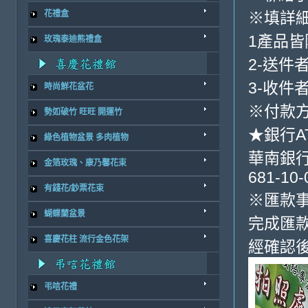
※填詳
花禮盒
1產品
玫瑰泰迪熊禮盒
2-送件
3-收件
時尚鮮花盆花
※付款方
勢如破竹 旺旺 開運竹
★銀行A
綠色植物盆景 多肉植物
華南銀行-
金箔玫瑰、康乃馨花束
681-10-
有錢花/鈔票花束
※匯款
蝴蝶蘭盆景
完成匯
喜慶花柱 流行金色花架
經確認
弔唁花禮