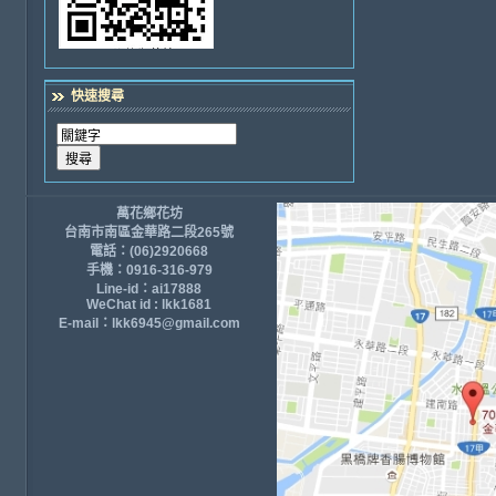
快速搜尋
萬花鄉花坊
台南市南區金華路二段265號
電話：(06)2920668
手機：0916-316-979
Line-id：ai17888
WeChat id : lkk1681
E-mail：lkk6945@gmail.com