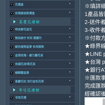
※填詳
花禮盒
1產品
玫瑰泰迪熊禮盒
2-送件
3-收件
時尚鮮花盆花
※付款方
勢如破竹 旺旺 開運竹
★綠界
綠色植物盆景 多肉植物
★LINE 
金箔玫瑰、康乃馨花束
★台灣 p
有錢花/鈔票花束
★銀行AT
蝴蝶蘭盆景
※匯款
喜慶花柱 流行金色花架
完成匯
經確認後
弔唁花禮