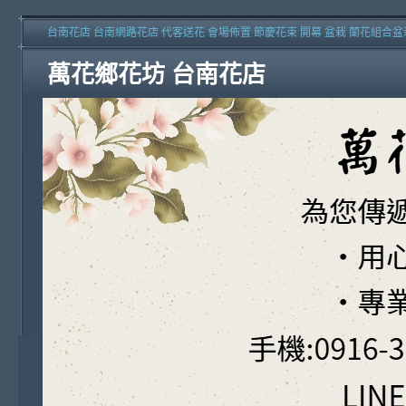
台南花店 台南網路花店 代客送花 會場佈置 節慶花束 開幕 盆栽 蘭花組合盆
萬花鄉花坊 台南花店