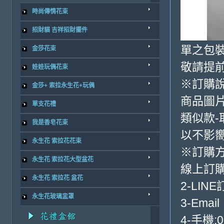
時尚傳情花束
招財貓 吉祥招財擺件
單之包
金莎花束
敬請提前
娃娃玩偶花束
※訂購
金莎+ 索拉永生花+玩偶
商品圖
單支花禮
類似款-
我是香皂花束
以不影
永生花 索拉花花束
※訂購
永生花 索拉花大型盆花
線上訂購
永生花 索拉花 盆花
2-LINE
永生花玻璃盅罩
3-Email
4-手機:0