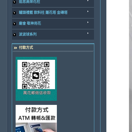
追思高架花柱
罐頭禮籃 飲料柱 蓮花塔 金磚塔
廟會 敬神用花
波波球系列
付款方式