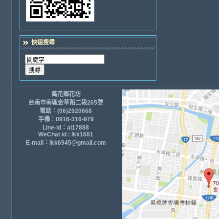
快速搜尋
萬花鄉花坊
台南市南區金華路二段265號
電話：(06)2920668
手機：0916-316-979
Line-id：ai17888
WeChat id : lkk1681
E-mail：lkk6945@gmail.com