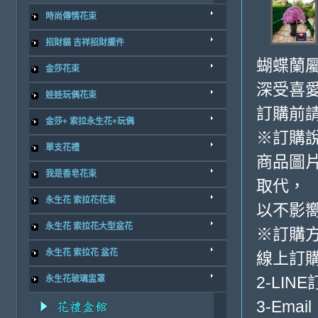
時尚傳情花束
招財貓 吉祥招財擺件
蝴蝶蘭
金莎花束
深受喜
娃娃玩偶花束
訂購前
金莎+ 索拉永生花+玩偶
※訂購
單支花禮
商品圖
我是香皂花束
取代，
永生花 索拉花花束
以不影
永生花 索拉花大型盆花
※訂購
永生花 索拉花 盆花
線上訂購
2-LINE
永生花玻璃盅罩
3-Email