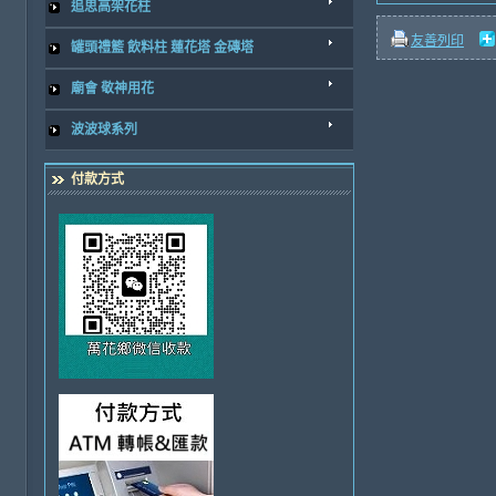
追思高架花柱
友善列印
罐頭禮籃 飲料柱 蓮花塔 金磚塔
廟會 敬神用花
波波球系列
付款方式