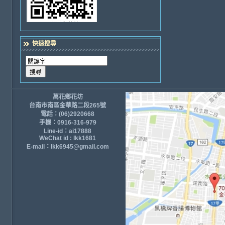
快速搜尋
萬花鄉花坊
台南市南區金華路二段265號
電話：(06)2920668
手機：0916-316-979
Line-id：ai17888
WeChat id : lkk1681
E-mail：lkk6945@gmail.com