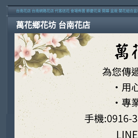
台南花店 台南網路花店 代客送花 會場佈置 節慶花束 開幕 盆栽 蘭花組合盆
萬花鄉花坊 台南花店