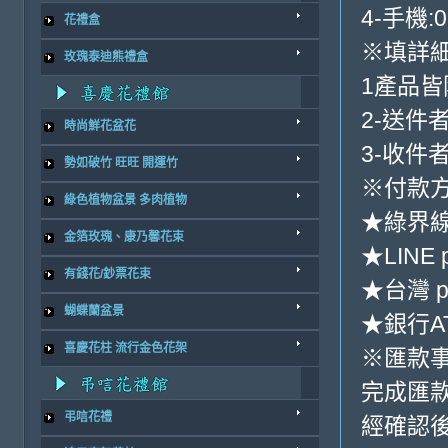
4-手機:0
花禮盒
※填詳
玫瑰泰迪熊禮盒
1產品
2-送件
時尚鮮花盆花
3-收件
勢如破竹 旺旺 開運竹
※付款方
綠色植物盆景 多肉植物
★綠界
金箔玫瑰、康乃馨花束
★LINE 
有錢花/鈔票花束
★台灣 p
蝴蝶蘭盆景
★銀行AT
喜慶花柱 流行金色花架
※匯款
完成匯
弔唁花禮
經確認後