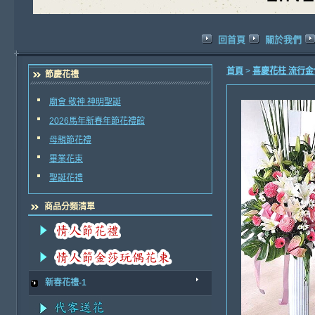
回首頁
關於我們
首頁
>
喜慶花柱 流行
節慶花禮
廟會 敬神 神明聖誕
2026馬年新春年節花禮館
母親節花禮
畢業花束
聖誕花禮
商品分類清單
新春花禮-1