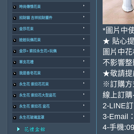
時尚傳情花束
招財貓 吉祥招財擺件
*圖片中
金莎花束
★ 貼心
娃娃玩偶花束
圖片中花
金莎+ 索拉永生花+玩偶
不影響整
單支花禮
★敬請提
我是香皂花束
※訂購方
永生花 索拉花花束
線上訂購
永生花 索拉花大型盆花
2-LINE
永生花 索拉花 盆花
3-Email
永生花玻璃盅罩
4-手機:09