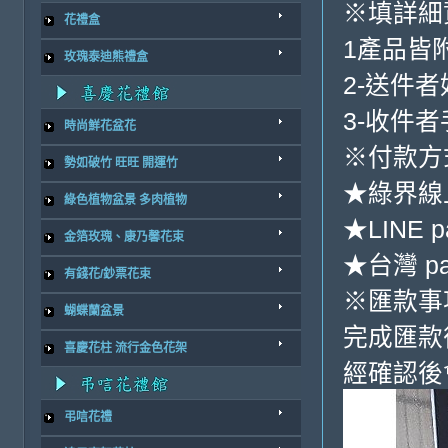
※填詳細
花禮盒
1產品皆
玫瑰泰迪熊禮盒
2-送件
3-收件
時尚鮮花盆花
※付款方
勢如破竹 旺旺 開運竹
★綠界線
綠色植物盆景 多肉植物
★LINE p
金箔玫瑰、康乃馨花束
★台灣 p
有錢花/鈔票花束
※匯款事
蝴蝶蘭盆景
完成匯款
喜慶花柱 流行金色花架
經確認後
弔唁花禮