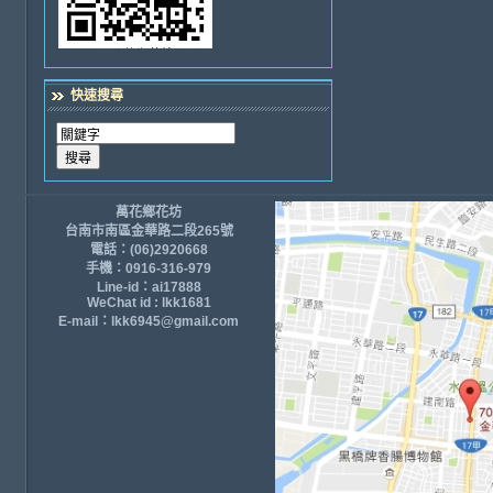
快速搜尋
萬花鄉花坊
台南市南區金華路二段265號
電話：(06)2920668
手機：0916-316-979
Line-id：ai17888
WeChat id : lkk1681
E-mail：lkk6945@gmail.com