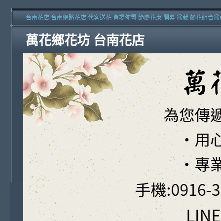
台南花店 台南網路花店 代客送花 會場佈置 節慶花束 開幕 盆栽 蘭花組合盆
萬花鄉花坊 台南花店