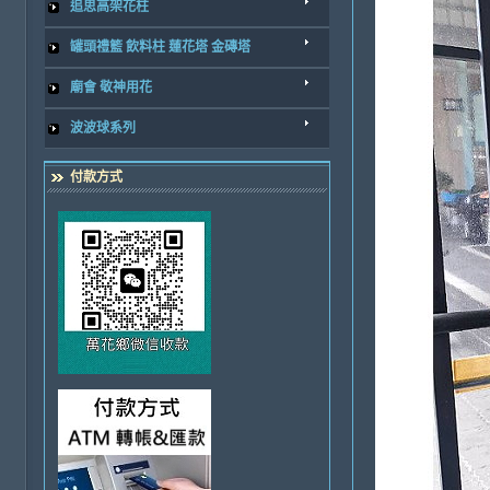
追思高架花柱
罐頭禮籃 飲料柱 蓮花塔 金磚塔
廟會 敬神用花
波波球系列
付款方式