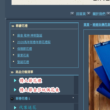
回首頁
關於我們
首頁
>
娃娃玩偶花
節慶花禮
廟會 敬神 神明聖誕
2026馬年新春年節花禮館
母親節花禮
畢業花束
聖誕花禮
商品分類清單
新春花禮-1