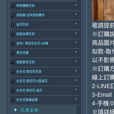
時尚傳情花束
招財貓 吉祥招財擺件
敬請提前
金莎花束
※訂購
娃娃玩偶花束
商品圖
金莎+ 索拉永生花+玩偶
似款-取
單支花禮
以不影
我是香皂花束
※訂購
永生花 索拉花花束
線上訂購
永生花 索拉花大型盆花
2-LINE
永生花 索拉花 盆花
3-Email
永生花玻璃盅罩
4-手機:0
※填詳