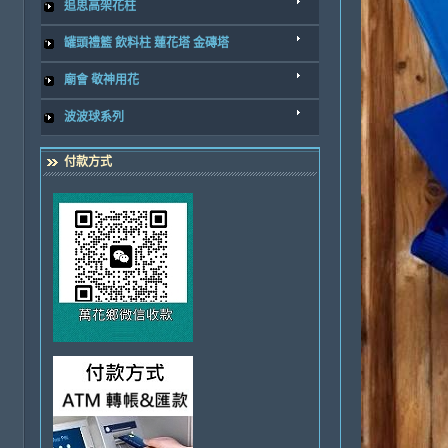
追思高架花柱
罐頭禮籃 飲料柱 蓮花塔 金磚塔
廟會 敬神用花
波波球系列
付款方式