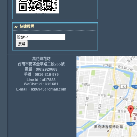
快速搜尋
萬花鄉花坊
台南市南區金華路二段265號
電話：(06)2920668
手機：0916-316-979
Line-id：ai17888
WeChat id : lkk1681
E-mail：lkk6945@gmail.com