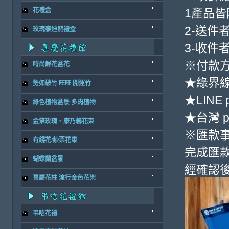
1產品
花禮盒
2-送件
玫瑰泰迪熊禮盒
3-收件
※付款方
時尚鮮花盆花
★綠界
勢如破竹 旺旺 開運竹
★LINE 
綠色植物盆景 多肉植物
★台灣 p
金箔玫瑰、康乃馨花束
※匯款
有錢花/鈔票花束
完成匯
蝴蝶蘭盆景
經確認後
喜慶花柱 流行金色花架
弔唁花禮