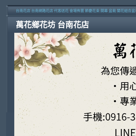
台南花店 台南網路花店 代客送花 會場佈置 節慶花束 開幕 盆栽 蘭花組合盆
萬花鄉花坊 台南花店