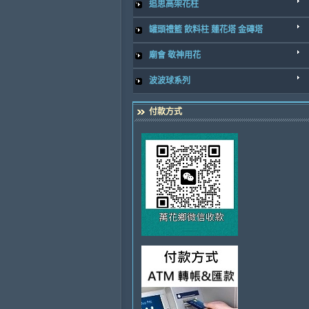
追思高架花柱
罐頭禮籃 飲料柱 蓮花塔 金磚塔
廟會 敬神用花
波波球系列
付款方式