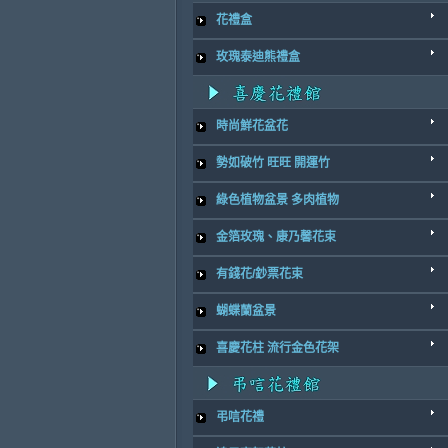
花禮盒
玫瑰泰迪熊禮盒
時尚鮮花盆花
勢如破竹 旺旺 開運竹
綠色植物盆景 多肉植物
金箔玫瑰、康乃馨花束
有錢花/鈔票花束
蝴蝶蘭盆景
喜慶花柱 流行金色花架
弔唁花禮