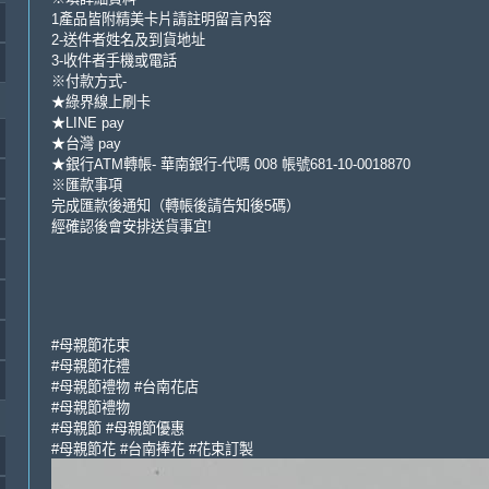
1產品皆附精美卡片請註明留言內容
2-送件者姓名及到貨地址
3-收件者手機或電話
※付款方式-
★綠界線上刷卡
★LINE pay
★台灣 pay
★銀行ATM轉帳- 華南銀行-代嗎 008 帳號681-10-0018870
※匯款事項
完成匯款後通知（轉帳後請告知後5碼）
經確認後會安排送貨事宜!
#母親節花束
#母親節花禮
#母親節禮物 #台南花店
#母親節禮物
#母親節 #母親節優惠
#母親節花 #台南捧花 #花束訂製