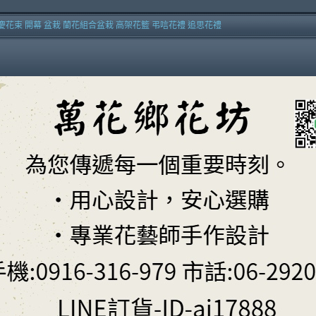
慶花束 開幕 盆栽 蘭花組合盆栽 高架花籃 弔唁花禮 追思花禮