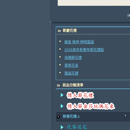
節慶花禮
廟會 敬神 神明聖誕
2026馬年新春年節花禮館
母親節花禮
畢業花束
聖誕花禮
商品分類清單
新春花禮-1