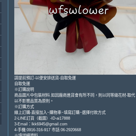
請提前預訂-以便安排送貨-自取免運
自取免運
※訂購說明
商品圖片中包裝材料.如因廠商進貨會有所不同，則以同等級花材-取代
以不影嚮品質為原則。
※訂購方式
線上訂購-直接加入~購物車~填寫訂購~選擇付款方式
2-LINE訂貨（截圖）-ID-ai17888
3-Email：lkk6945@gmail.com
4-手機:0916-316-917 市話:06-2920668
※填詳細資料