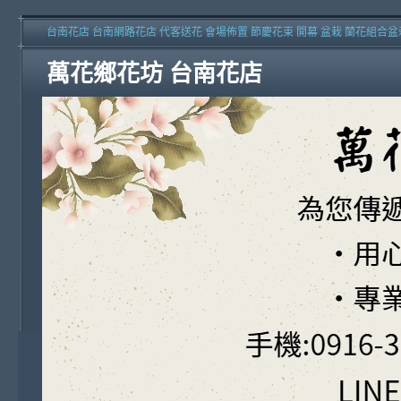
台南花店 台南網路花店 代客送花 會場佈置 節慶花束 開幕 盆栽 蘭花組合盆
萬花鄉花坊 台南花店