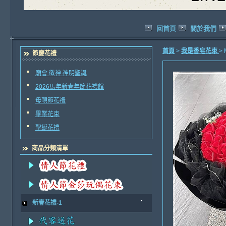
回首頁
關於我們
首頁
>
我是香皂花束
>
節慶花禮
廟會 敬神 神明聖誕
2026馬年新春年節花禮館
母親節花禮
畢業花束
聖誕花禮
商品分類清單
新春花禮-1