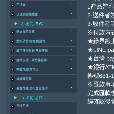
1產品皆
花禮盒
2-送件者
玫瑰泰迪熊禮盒
3-收件者
※付款方式
時尚鮮花盆花
★綠界線
勢如破竹 旺旺 開運竹
★LINE pa
綠色植物盆景 多肉植物
★台灣 pa
金箔玫瑰、康乃馨花束
★銀行ATM
有錢花/鈔票花束
帳號681-1
蝴蝶蘭盆景
※匯款事
喜慶花柱 流行金色花架
完成匯款
經確認後
弔唁花禮