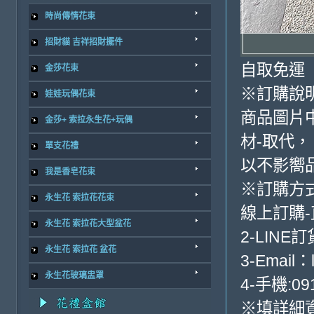
時尚傳情花束
招財貓 吉祥招財擺件
自取免運
金莎花束
※訂購說
娃娃玩偶花束
商品圖片
金莎+ 索拉永生花+玩偶
材-取代，
單支花禮
以不影嚮
我是香皂花束
※訂購方
永生花 索拉花花束
線上訂購
永生花 索拉花大型盆花
2-LINE訂
永生花 索拉花 盆花
3-Email：
永生花玻璃盅罩
4-手機:091
※填詳細