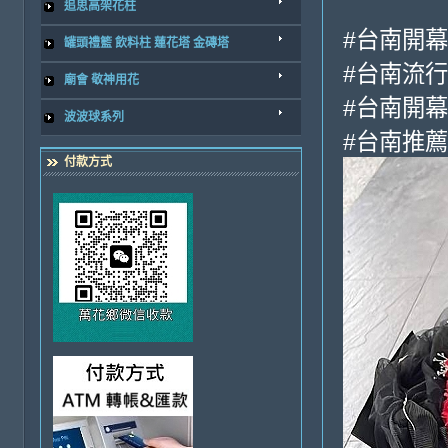
追思高架花柱
#台南開
罐頭禮籃 飲料柱 蓮花塔 金磚塔
#台南流
廟會 敬神用花
#台南開
波波球系列
#台南推
付款方式