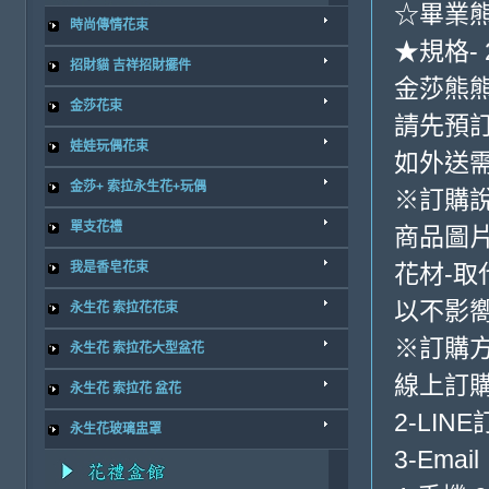
☆畢業熊
時尚傳情花束
★規格- 2
招財貓 吉祥招財擺件
金莎熊熊
金莎花束
請先預訂
娃娃玩偶花束
如外送
金莎+ 索拉永生花+玩偶
※訂購
單支花禮
商品圖
我是香皂花束
花材-取
以不影
永生花 索拉花花束
※訂購
永生花 索拉花大型盆花
線上訂購
永生花 索拉花 盆花
2-LINE
永生花玻璃盅罩
3-Email