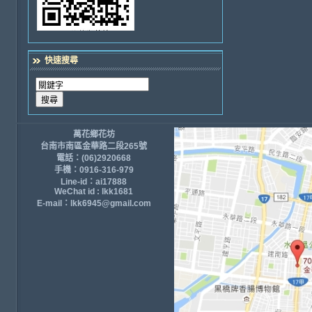
快速搜尋
萬花鄉花坊
台南市南區金華路二段265號
電話：(06)2920668
手機：0916-316-979
Line-id：ai17888
WeChat id : lkk1681
E-mail：lkk6945@gmail.com