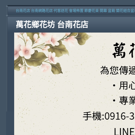
台南花店 台南網路花店 代客送花 會場佈置 節慶花束 開幕 盆栽 蘭花組合盆
萬花鄉花坊 台南花店