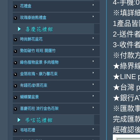
4-手機:0
花禮盒
※填詳
玫瑰泰迪熊禮盒
1產品
2-送件
時尚鮮花盆花
3-收件
勢如破竹 旺旺 開運竹
※付款方
綠色植物盆景 多肉植物
★綠界
金箔玫瑰、康乃馨花束
★LINE 
★台灣 p
有錢花/鈔票花束
★銀行AT
蝴蝶蘭盆景
※匯款
喜慶花柱 流行金色花架
完成匯
經確認後
弔唁花禮