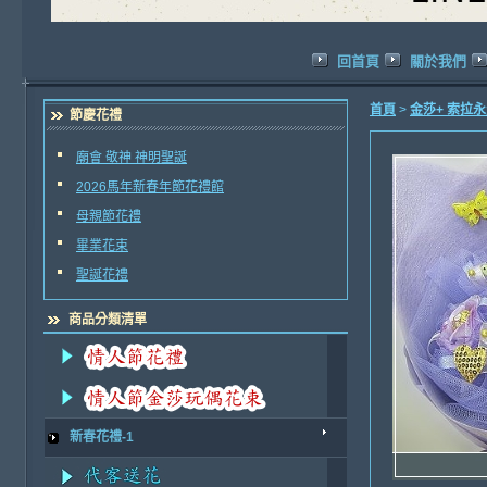
回首頁
關於我們
首頁
>
金莎+ 索拉
節慶花禮
廟會 敬神 神明聖誕
2026馬年新春年節花禮館
母親節花禮
畢業花束
聖誕花禮
商品分類清單
新春花禮-1