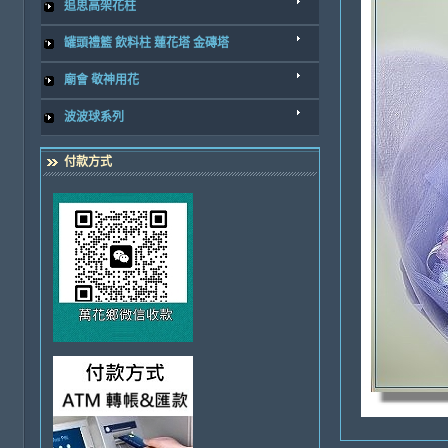
追思高架花柱
罐頭禮籃 飲料柱 蓮花塔 金磚塔
廟會 敬神用花
波波球系列
付款方式