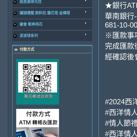
追思高架花柱
★銀行A
罐頭禮籃 飲料柱 蓮花塔 金磚塔
華南銀行-
681-10-0
廟會 敬神用花
※匯款事
波波球系列
完成匯款
付款方式
經確認後
#2024
#西洋情人
#情人節
#西洋情