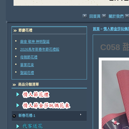
回首頁
關於我們
首頁
>
情人節金莎玩偶
節慶花禮
廟會 敬神 神明聖誕
C058
2026馬年新春年節花禮館
母親節花禮
畢業花束
聖誕花禮
商品分類清單
新春花禮-1