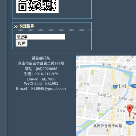
快速搜尋
萬花鄉花坊
台南市南區金華路二段265號
電話：(06)2920668
手機：0916-316-979
Line-id：ai17888
WeChat id : lkk1681
E-mail：lkk6945@gmail.com