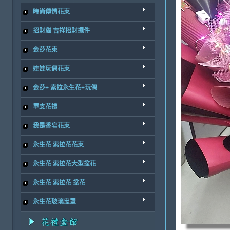
時尚傳情花束
招財貓 吉祥招財擺件
金莎花束
娃娃玩偶花束
金莎+ 索拉永生花+玩偶
單支花禮
我是香皂花束
永生花 索拉花花束
永生花 索拉花大型盆花
永生花 索拉花 盆花
永生花玻璃盅罩