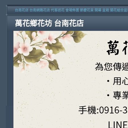
台南花店 台南網路花店 代客送花 會場佈置 節慶花束 開幕 盆栽 蘭花組合盆
萬花鄉花坊 台南花店