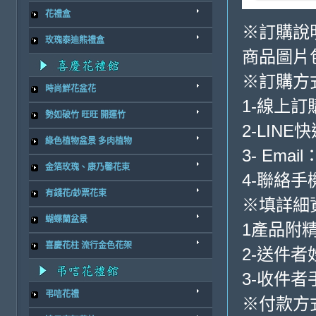
花禮盒
※訂購說
玫瑰泰迪熊禮盒
商品圖片
※訂購方
時尚鮮花盆花
1-線上
勢如破竹 旺旺 開運竹
2-LINE
綠色植物盆景 多肉植物
3- Email
金箔玫瑰、康乃馨花束
4-聯絡手機:
有錢花/鈔票花束
※填詳細
蝴蝶蘭盆景
1產品附
喜慶花柱 流行金色花架
2-送件
3-收件
弔唁花禮
※付款方式