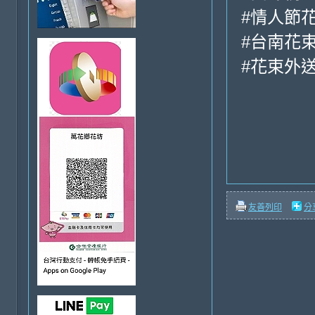
#情人節
#台南花
#花束外
友善列印
分