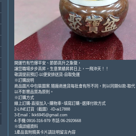
開運竹有竹爆平安、節節高升之象徵，
讓您職場步步高昇，生意業績昇昇日上，一飛沖天！！
敬請提前預訂-以便安排送貨-自取免運
※訂購說明
商品圖片中包裝圖案.隨廠商進貨每批會有所不同，則以同類似款-取代
以不影嚮品質為原則。
※訂購方式
線上訂購-直接加入~購物車~填寫訂購~選擇付款方式
2-LINE訂貨（截圖）-ID-ai17888
3-Email：lkk6945@gmail.com
4-手機:0916-316-979 市話:06-2920668
※填詳細資料
1產品皆附精美卡片請註明留言內容