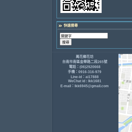
快速搜尋
萬花鄉花坊
台南市南區金華路二段265號
電話：(06)2920668
手機：0916-316-979
Line-id：ai17888
WeChat id : lkk1681
E-mail：lkk6945@gmail.com