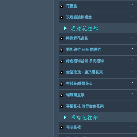
花禮盒
玫瑰泰迪熊禮盒
時尚鮮花盆花
勢如破竹 旺旺 開運竹
綠色植物盆景 多肉植物
金箔玫瑰、康乃馨花束
有錢花/鈔票花束
蝴蝶蘭盆景
喜慶花柱 流行金色花架
弔唁花禮