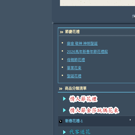
節慶花禮
廟會 敬神 神明聖誕
2026馬年新春年節花禮館
母親節花禮
畢業花束
聖誕花禮
商品分類清單
新春花禮-1