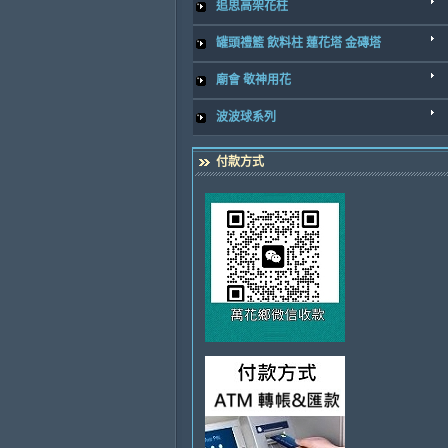
追思高架花柱
罐頭禮籃 飲料柱 蓮花塔 金磚塔
廟會 敬神用花
波波球系列
付款方式