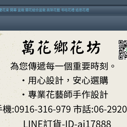
慶花束 開幕 盆栽 蘭花組合盆栽 高架花籃 弔唁花禮 追思花禮