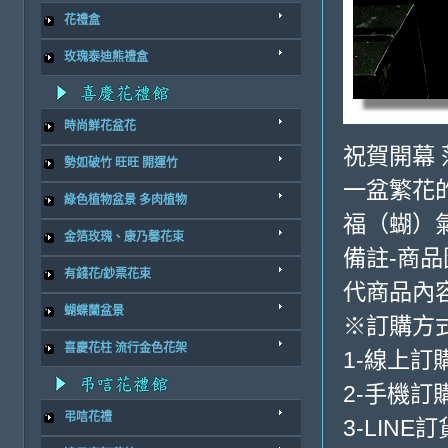
花禮盒
玫瑰泰迪熊禮盒
時尚鮮花盆花
祝賀開幕 
勢如破竹 旺旺 開運竹
一盆繁花
綠色植物盆景 多肉植物
福（蝴）
金箔玫瑰、康乃馨花束
備註-商
有錢花/鈔票花束
代商品內
蝴蝶蘭盆景
※訂購方
喜慶花柱 流行金色花架
1-線上訂
2-手機訂購
弔唁花禮
3-LINE訂