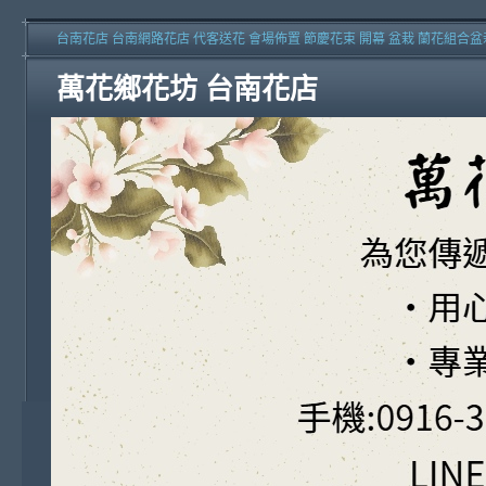
台南花店 台南網路花店 代客送花 會場佈置 節慶花束 開幕 盆栽 蘭花組合盆
萬花鄉花坊 台南花店