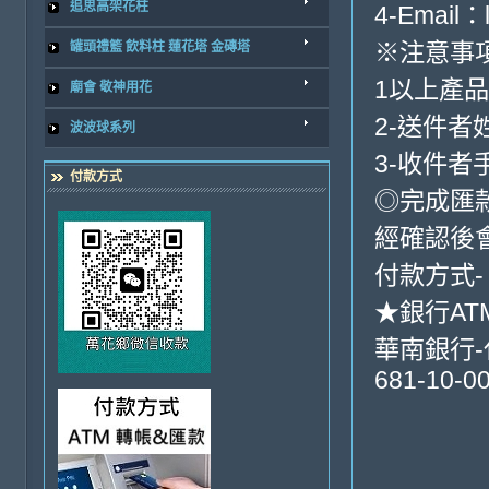
追思高架花柱
4-Email：
※注意事
罐頭禮籃 飲料柱 蓮花塔 金磚塔
1以上產
廟會 敬神用花
2-送件者
波波球系列
3-收件者
付款方式
◎完成匯
經確認後
付款方式- 
★銀行AT
華南銀行-代
681-10-0