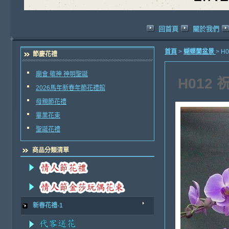
回首頁
關於我們
首頁
>
蝴蝶蘭盆景
> 
節慶花禮
廟會 敬神 神明聖誕
H012
2026馬年新春年節花禮館
母親節花禮
畢業花束
聖誕花禮
商品分類清單
新春花禮-1