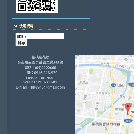
快速搜尋
萬花鄉花坊
台南市南區金華路二段265號
電話：(06)2920668
手機：0916-316-979
Line-id：ai17888
WeChat id : lkk1681
E-mail：lkk6945@gmail.com