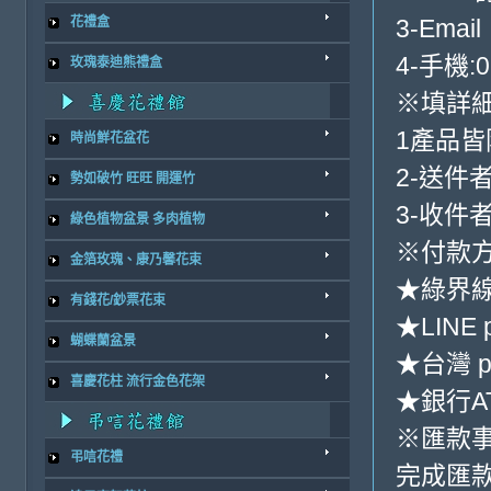
3-Email
花禮盒
4-手機:0
玫瑰泰迪熊禮盒
※填詳
1產品
時尚鮮花盆花
2-送件
勢如破竹 旺旺 開運竹
3-收件
綠色植物盆景 多肉植物
※付款方
金箔玫瑰、康乃馨花束
★綠界
有錢花/鈔票花束
★LINE 
蝴蝶蘭盆景
★台灣 p
喜慶花柱 流行金色花架
★銀行AT
※匯款
弔唁花禮
完成匯