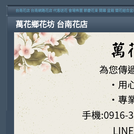
台南花店 台南網路花店 代客送花 會場佈置 節慶花束 開幕 盆栽 蘭花組合盆
萬花鄉花坊 台南花店