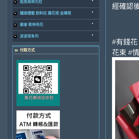
追思高架花柱
經確認後
罐頭禮籃 飲料柱 蓮花塔 金磚塔
廟會 敬神用花
波波球系列
#有錢花
付款方式
花束 #