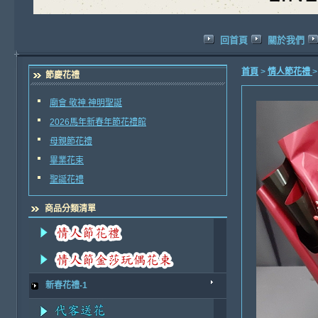
回首頁
關於我們
首頁
>
情人節花禮
節慶花禮
廟會 敬神 神明聖誕
2026馬年新春年節花禮館
母親節花禮
畢業花束
聖誕花禮
商品分類清單
新春花禮-1