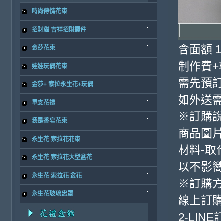
時尚傳情花束
招財貓 吉祥招財擺件
含面額 1
金莎花束
制作費+
娃娃玩偶花束
需先預訂
金莎+ 索拉永生花+玩偶
如外送
單支花禮
※訂購
我是香皂花束
商品圖
永生花 索拉花花束
材料-取
永生花 索拉花大型盆花
以不影
永生花 索拉花 盆花
※訂購
永生花玻璃盅罩
線上訂購
2-LINE