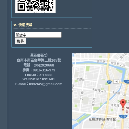
快速搜尋
萬花鄉花坊
台南市南區金華路二段265號
電話：(06)2920668
手機：0916-316-979
Line-id：ai17888
WeChat id : lkk1681
E-mail：lkk6945@gmail.com