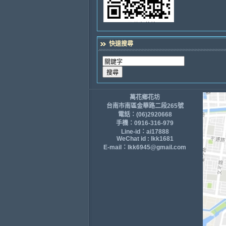
快速搜尋
萬花鄉花坊
台南市南區金華路二段265號
電話：(06)2920668
手機：0916-316-979
Line-id：ai17888
WeChat id : lkk1681
E-mail：lkk6945@gmail.com