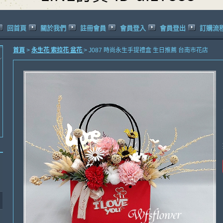
回首頁
關於我們
註冊會員
會員登入
會員登出
訂購流
首頁
>
永生花 索拉花 盆花
> J087 時尚永生手提禮盒 生日推薦 台南市花店