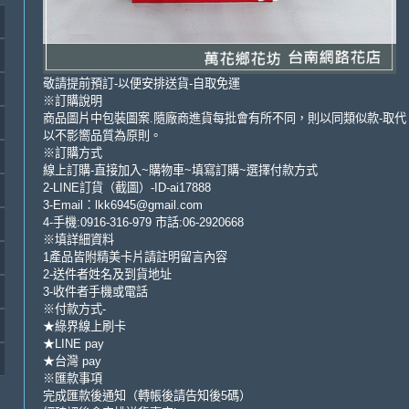
敬請提前預訂-以便安排送貨-自取免運
※訂購說明
商品圖片中包裝圖案.隨廠商進貨每批會有所不同，則以同類似款-取代
以不影嚮品質為原則。
※訂購方式
線上訂購-直接加入~購物車~填寫訂購~選擇付款方式
2-LINE訂貨（截圖）-ID-ai17888
3-Email：lkk6945@gmail.com
4-手機:0916-316-979 市話:06-2920668
※填詳細資料
1產品皆附精美卡片請註明留言內容
2-送件者姓名及到貨地址
3-收件者手機或電話
※付款方式-
★綠界線上刷卡
★LINE pay
★台灣 pay
※匯款事項
完成匯款後通知（轉帳後請告知後5碼）