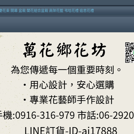
慶花束 開幕 盆栽 蘭花組合盆栽 高架花籃 弔唁花禮 追思花禮