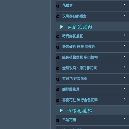
花禮盒
玫瑰泰迪熊禮盒
時尚鮮花盆花
勢如破竹 旺旺 開運竹
綠色植物盆景 多肉植物
金箔玫瑰、康乃馨花束
有錢花/鈔票花束
蝴蝶蘭盆景
喜慶花柱 流行金色花架
弔唁花禮