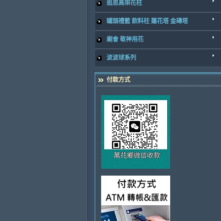
追思高架花柱
罐頭禮籃 飲料柱 蓮花塔 金磚塔
廟會 敬神用花
波波球系列
付款方式