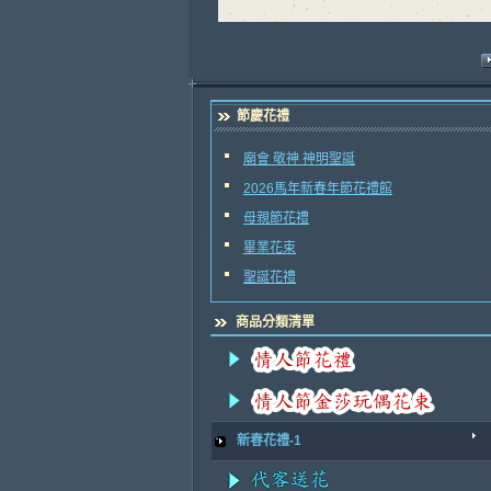
節慶花禮
廟會 敬神 神明聖誕
2026馬年新春年節花禮館
母親節花禮
畢業花束
聖誕花禮
商品分類清單
新春花禮-1