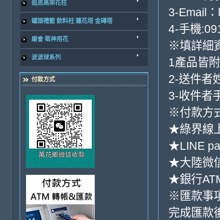
追思高架花柱
3-Email：
罐頭禮籃 飲料柱 蓮花塔 金磚塔
4-手機:091
廟會 敬神用花
※填詳細
波波球系列
1產品皆
2-送件者
付款方式
3-收件者
※付款方式
★綠界線
★LINE pa
★大陸微信收
★銀行ATM
※匯款事
完成匯款