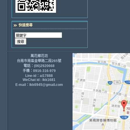
快速搜尋
萬花鄉花坊
台南市南區金華路二段265號
電話：(06)2920668
手機：0916-316-979
Line-id：ai17888
WeChat id : lkk1681
E-mail：lkk6945@gmail.com