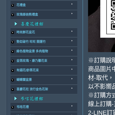
花禮盒
玫瑰泰迪熊禮盒
時尚鮮花盆花
勢如破竹 旺旺 開運竹
綠色植物盆景 多肉植物
※訂購說
金箔玫瑰、康乃馨花束
商品圖片
有錢花/鈔票花束
材-取代，
蝴蝶蘭盆景
以不影嚮
喜慶花柱 流行金色花架
※訂購方
線上訂購
弔唁花禮
2-LINE訂