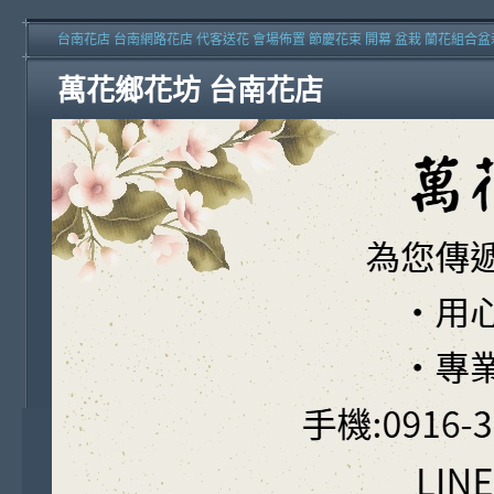
台南花店 台南網路花店 代客送花 會場佈置 節慶花束 開幕 盆栽 蘭花組合盆
萬花鄉花坊 台南花店