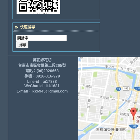
快速搜尋
萬花鄉花坊
台南市南區金華路二段265號
電話：(06)2920668
手機：0916-316-979
Line-id：ai17888
WeChat id : lkk1681
E-mail：lkk6945@gmail.com