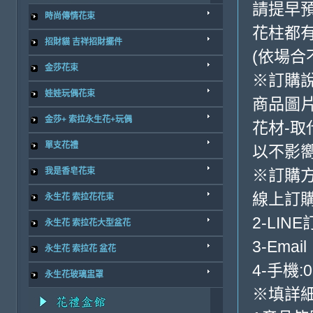
請提早
時尚傳情花束
花柱都
招財貓 吉祥招財擺件
(依場合
金莎花束
※訂購
娃娃玩偶花束
商品圖
金莎+ 索拉永生花+玩偶
花材-取
單支花禮
以不影
我是香皂花束
※訂購
線上訂購
永生花 索拉花花束
2-LINE
永生花 索拉花大型盆花
3-Email
永生花 索拉花 盆花
4-手機:0
永生花玻璃盅罩
※填詳