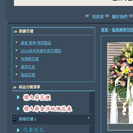
回首頁
關於我們
首頁
>
追思高架花
節慶花禮
廟會 敬神 神明聖誕
2026馬年新春年節花禮館
母親節花禮
畢業花束
聖誕花禮
商品分類清單
新春花禮-1