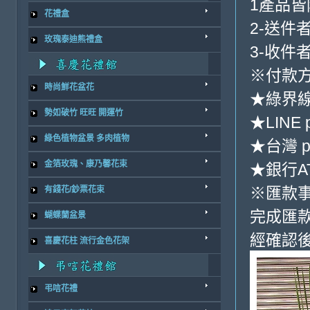
1產品
花禮盒
2-送件
玫瑰泰迪熊禮盒
3-收件
※付款方
時尚鮮花盆花
★綠界
勢如破竹 旺旺 開運竹
★LINE 
綠色植物盆景 多肉植物
★台灣 p
金箔玫瑰、康乃馨花束
★銀行AT
※匯款
有錢花/鈔票花束
完成匯
蝴蝶蘭盆景
經確認後
喜慶花柱 流行金色花架
弔唁花禮