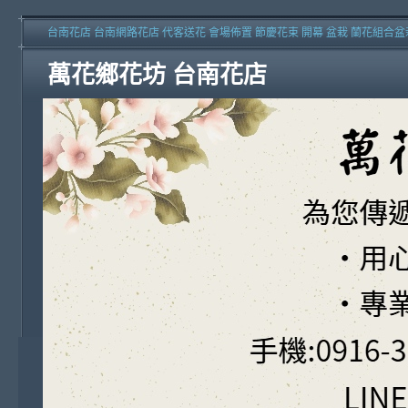
台南花店 台南網路花店 代客送花 會場佈置 節慶花束 開幕 盆栽 蘭花組合盆
萬花鄉花坊 台南花店