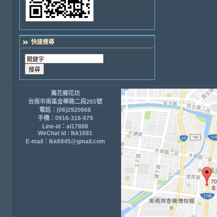
快速搜尋
萬花鄉花坊
台南市南區金華路二段265號
電話：(06)2920668
手機：0916-316-979
Line-id：ai17888
WeChat id : lkk1681
E-mail：lkk6945@gmail.com