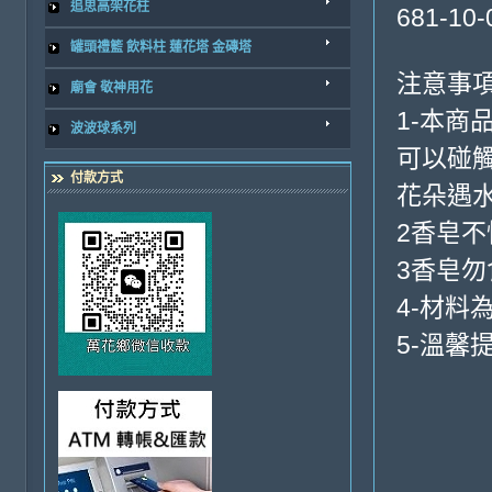
追思高架花柱
681-10-
罐頭禮籃 飲料柱 蓮花塔 金磚塔
注意事項
廟會 敬神用花
1-本
波波球系列
可以碰
付款方式
花朵遇
2香皂
3香皂
4-材料
5-溫馨