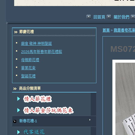
回首頁
關於我們
首頁
>
我是香皂花
節慶花禮
廟會 敬神 神明聖誕
MS0
2026馬年新春年節花禮館
母親節花禮
畢業花束
聖誕花禮
商品分類清單
新春花禮-1