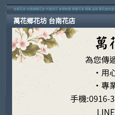
台南花店 台南網路花店 代客送花 會場佈置 節慶花束 開幕 盆栽 蘭花組合盆
萬花鄉花坊 台南花店