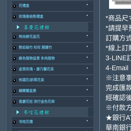
花禮盒
*商品尺寸
玫瑰泰迪熊禮盒
*請提早
訂購方
時尚鮮花盆花
*線上訂
勢如破竹 旺旺 開運竹
3-LINE
綠色植物盆景 多肉植物
4-Email
金箔玫瑰、康乃馨花束
※注意
有錢花/鈔票花束
完成匯
蝴蝶蘭盆景
經確認
喜慶花柱 流行金色花架
※付款方
★銀行A
弔唁花禮
華南銀行-