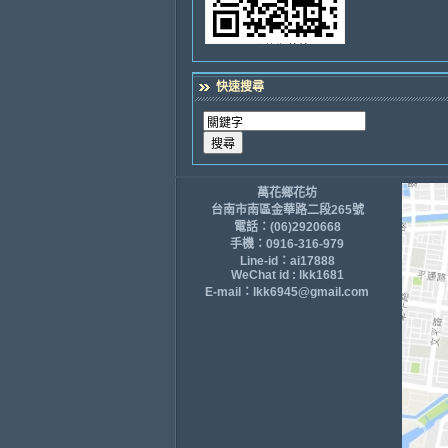
快速搜尋
萬花鄉花坊
台南市南區金華路二段265號
電話：(06)2920668
手機：0916-316-979
Line-id：ai17888
WeChat id : lkk1681
E-mail：lkk6945@gmail.com