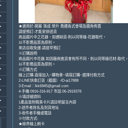
★適用於-開幕 落成 榮升 喬遷各式會場及牆角佈置
請提預訂-才能安排送貨
商品圖片中之花器，如遇缺貨-則以同等級-花器取代，
以不影嚮品質為原則。
來店自取免運-請提早預訂
※訂購說明
商品圖片中花器.如因廠商進貨會有所不同，則以同等級花材-取代
以不影嚮品質為原則。
※訂購方式
線上訂購-直接加入~購物車~填寫訂購~選擇付款方式
2-LINE快束訂貨（截圖）-ID-ai17888
3-Email：lkk6945@gmail.com
4-手機:0916-316-917 市話:06-2919378
※填詳細資料
1產品皆附精美卡片請註明留言內容
2-送件者姓名及到貨地址
3-收件者手機或電話
※付款方式-
★綠界線上刷卡