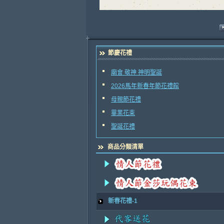
節慶花禮
廟會 敬神 神明聖誕
2026馬年新春年節花禮館
母親節花禮
畢業花束
聖誕花禮
商品分類清單
新春花禮-1