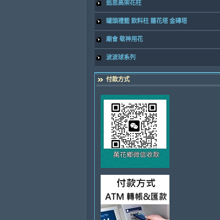
追思高架花柱
罐頭禮籃 飲料柱 蓮花塔 金磚塔
廟會 敬神用花
波波球系列
付款方式