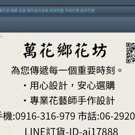
慶花束 開幕 盆栽 蘭花組合盆栽 高架花籃 弔唁花禮 追思花禮