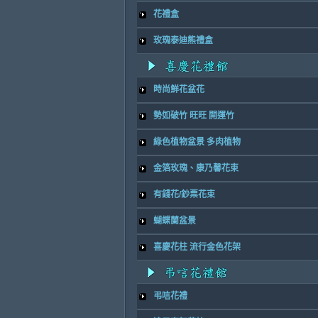
花禮盒
玫瑰泰迪熊禮盒
時尚鮮花盆花
勢如破竹 旺旺 開運竹
綠色植物盆景 多肉植物
金箔玫瑰、康乃馨花束
有錢花/鈔票花束
蝴蝶蘭盆景
喜慶花柱 流行金色花架
弔唁花禮