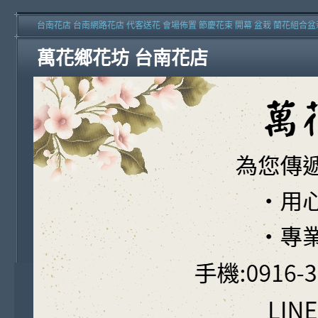
台南花店 台南網路花店 代客送花 會場佈置 節慶花束 開幕 盆栽 蘭花組合盆
萬花鄉花坊 台南花店