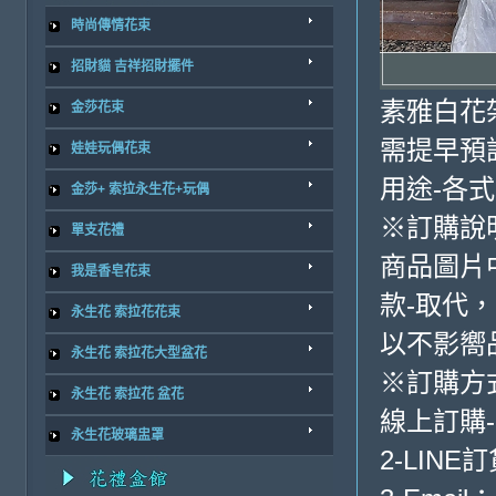
時尚傳情花束
招財貓 吉祥招財擺件
素雅白花架
金莎花束
需提早預
娃娃玩偶花束
用途-各
金莎+ 索拉永生花+玩偶
※訂購說
單支花禮
商品圖片
我是香皂花束
款-取代，
永生花 索拉花花束
以不影嚮
永生花 索拉花大型盆花
※訂購方
永生花 索拉花 盆花
線上訂購
永生花玻璃盅罩
2-LINE訂