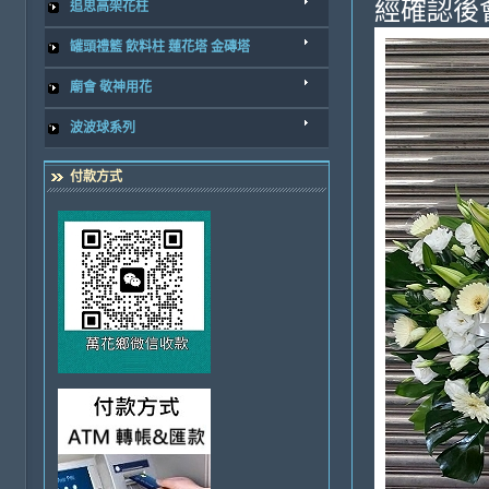
經確認後
追思高架花柱
罐頭禮籃 飲料柱 蓮花塔 金磚塔
廟會 敬神用花
波波球系列
付款方式