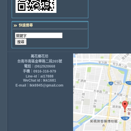
快速搜尋
萬花鄉花坊
台南市南區金華路二段265號
電話：(06)2920668
手機：0916-316-979
Line-id：ai17888
WeChat id : lkk1681
E-mail：lkk6945@gmail.com