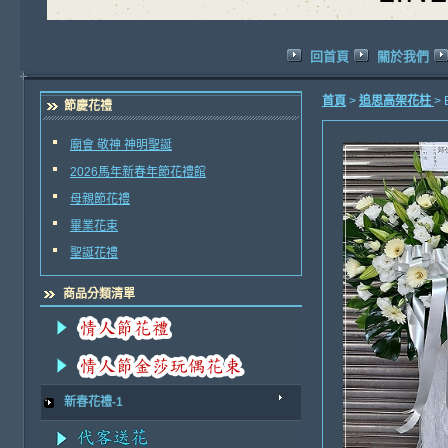
回首頁
關於我們
首頁
>
追思高架花柱
>
節慶花禮
廟會 敬神 神明聖誕
2026馬年新春年節花禮館
母親節花禮
畢業花束
聖誕花禮
商品分類清單
新春花禮-1