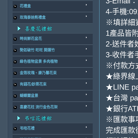
3-Email：
花禮盒
4-手機:09
玫瑰泰迪熊禮盒
※填詳細
1產品皆
時尚鮮花盆花
2-送件
勢如破竹 旺旺 開運竹
3-收件
綠色植物盆景 多肉植物
※付款方
金箔玫瑰、康乃馨花束
★綠界線
有錢花/鈔票花束
★LINE p
★台灣 pa
蝴蝶蘭盆景
★銀行ATM
喜慶花柱 流行金色花架
※匯款事
完成匯款
弔唁花禮