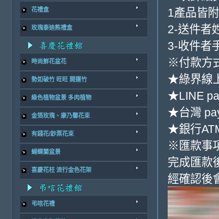
1產品皆
花禮盒
2-送件者
玫瑰泰迪熊禮盒
3-收件者
※付款方式
時尚鮮花盆花
★綠界線
勢如破竹 旺旺 開運竹
★LINE pa
綠色植物盆景 多肉植物
★台灣 pa
金箔玫瑰、康乃馨花束
★銀行ATM
有錢花/鈔票花束
※匯款事
蝴蝶蘭盆景
完成匯款
喜慶花柱 流行金色花架
經確認後
弔唁花禮