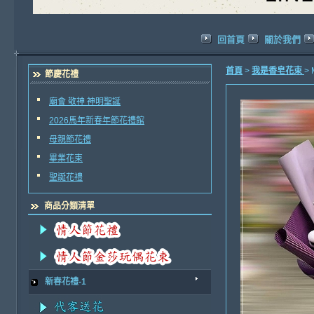
回首頁
關於我們
首頁
>
我是香皂花束
>
節慶花禮
廟會 敬神 神明聖誕
2026馬年新春年節花禮館
母親節花禮
畢業花束
聖誕花禮
商品分類清單
新春花禮-1