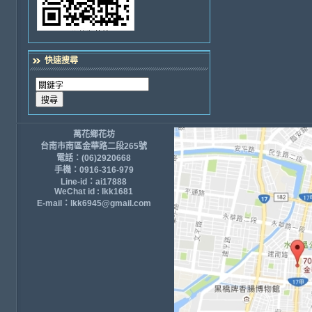
快速搜尋
萬花鄉花坊
台南市南區金華路二段265號
電話：(06)2920668
手機：0916-316-979
Line-id：ai17888
WeChat id : lkk1681
E-mail：lkk6945@gmail.com