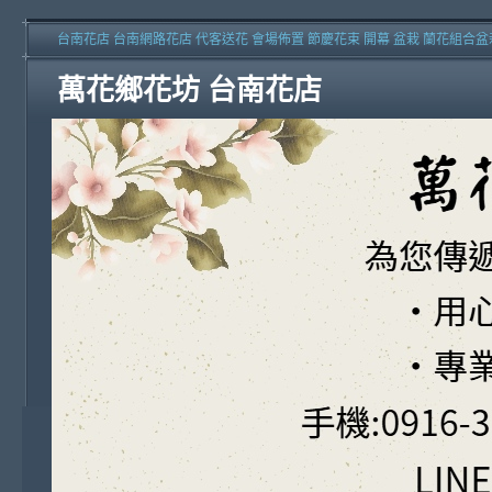
台南花店 台南網路花店 代客送花 會場佈置 節慶花束 開幕 盆栽 蘭花組合盆
萬花鄉花坊 台南花店