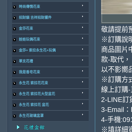
時尚傳情花束
招財貓 吉祥招財擺件
敬請提前
金莎花束
※訂購說
娃娃玩偶花束
商品圖片
金莎+ 索拉永生花+玩偶
款-取代，
單支花禮
以不影嚮
我是香皂花束
※訂購方
永生花 索拉花花束
線上訂購
永生花 索拉花大型盆花
2-LINE訂
永生花 索拉花 盆花
3-Email：
永生花玻璃盅罩
4-手機:091
※填詳細