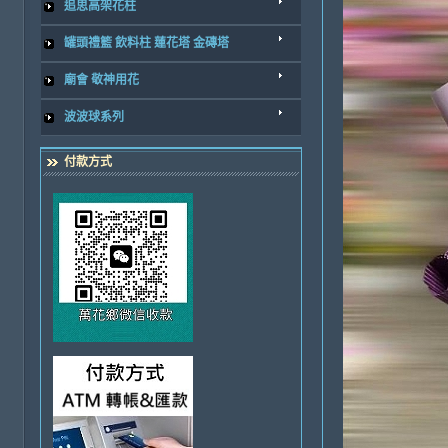
追思高架花柱
罐頭禮籃 飲料柱 蓮花塔 金磚塔
廟會 敬神用花
波波球系列
付款方式