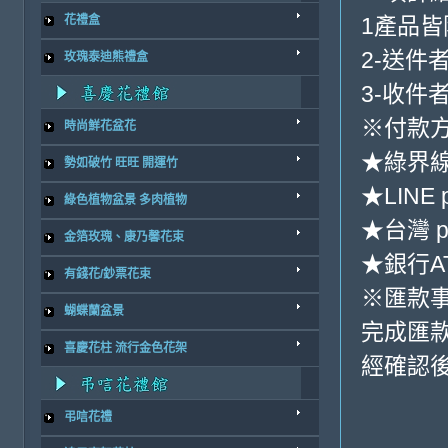
1產品
花禮盒
2-送件
玫瑰泰迪熊禮盒
3-收件
※付款方
時尚鮮花盆花
★綠界
勢如破竹 旺旺 開運竹
★LINE 
綠色植物盆景 多肉植物
★台灣 p
金箔玫瑰、康乃馨花束
★銀行AT
有錢花/鈔票花束
※匯款
蝴蝶蘭盆景
完成匯
喜慶花柱 流行金色花架
經確認後
弔唁花禮