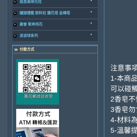
追思高架花柱
罐頭禮籃 飲料柱 蓮花塔 金磚塔
廟會 敬神用花
波波球系列
付款方式
注意事項
1-本
可以碰
2香皂
3香皂
4-材料
5-溫馨