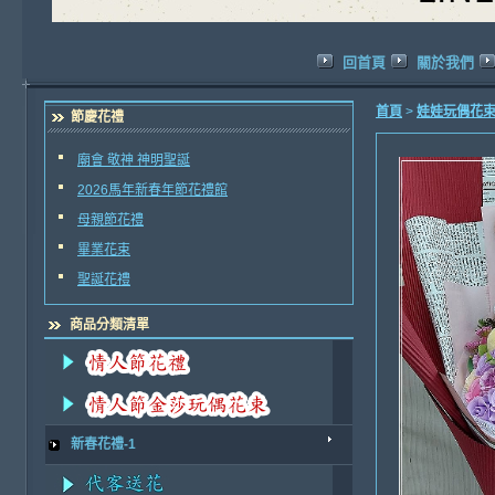
回首頁
關於我們
首頁
>
娃娃玩偶花
節慶花禮
廟會 敬神 神明聖誕
2026馬年新春年節花禮館
母親節花禮
畢業花束
聖誕花禮
商品分類清單
新春花禮-1