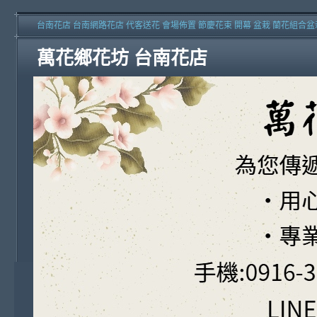
台南花店 台南網路花店 代客送花 會場佈置 節慶花束 開幕 盆栽 蘭花組合盆
萬花鄉花坊 台南花店