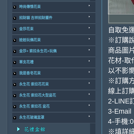
時尚傳情花束
招財貓 吉祥招財擺件
自取免
金莎花束
※訂購
娃娃玩偶花束
商品圖
金莎+ 索拉永生花+玩偶
花材-取
單支花禮
以不影
我是香皂花束
※訂購
永生花 索拉花花束
線上訂購
永生花 索拉花大型盆花
2-LINE
永生花 索拉花 盆花
3-Email
永生花玻璃盅罩
4-手機:0
※填詳