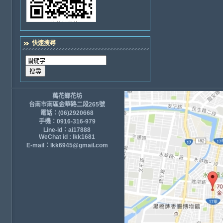
快速搜尋
萬花鄉花坊
台南市南區金華路二段265號
電話：(06)2920668
手機：0916-316-979
Line-id：ai17888
WeChat id : lkk1681
E-mail：lkk6945@gmail.com