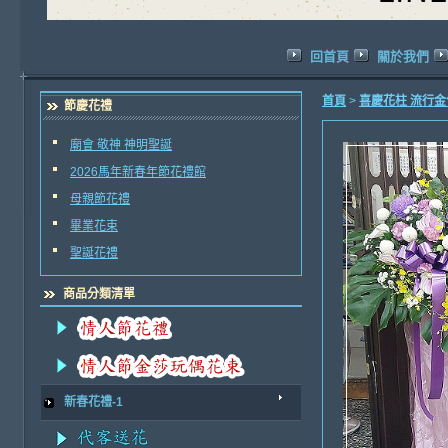
回首頁
關於我們
首頁
>
喜慶花柱 流行
節慶花禮
廟會 敬神 神明聖誕
2026馬年新春年節花禮館
母親節花禮
畢業花束
聖誕花禮
商品分類清單
新春花禮-1