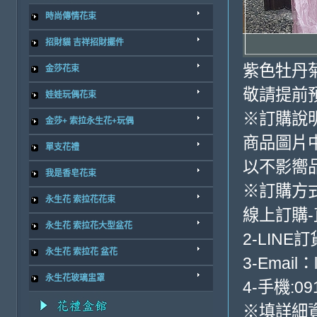
時尚傳情花束
招財貓 吉祥招財擺件
紫色牡丹
金莎花束
敬請提前預
娃娃玩偶花束
※訂購說
金莎+ 索拉永生花+玩偶
商品圖片
單支花禮
以不影嚮
我是香皂花束
※訂購方
永生花 索拉花花束
線上訂購
永生花 索拉花大型盆花
2-LINE訂
永生花 索拉花 盆花
3-Email：
永生花玻璃盅罩
4-手機:091
※填詳細