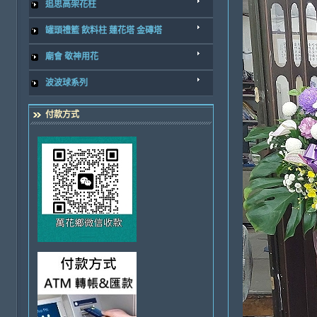
追思高架花柱
罐頭禮籃 飲料柱 蓮花塔 金磚塔
廟會 敬神用花
波波球系列
付款方式