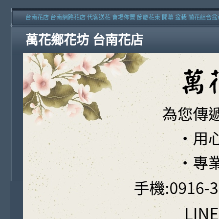
台南花店 台南網路花店 代客送花 會場佈置 節慶花束 開幕 盆栽 蘭花組合盆
萬花鄉花坊 台南花店