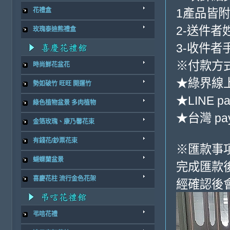
1產品皆
花禮盒
2-送件者
玫瑰泰迪熊禮盒
3-收件者
※付款方式
時尚鮮花盆花
★綠界線
勢如破竹 旺旺 開運竹
★LINE pa
綠色植物盆景 多肉植物
★台灣 pa
金箔玫瑰、康乃馨花束
有錢花/鈔票花束
※匯款事
蝴蝶蘭盆景
完成匯款
喜慶花柱 流行金色花架
經確認後
弔唁花禮