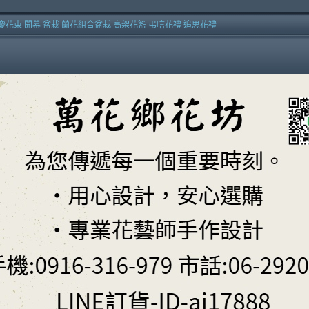
慶花束 開幕 盆栽 蘭花組合盆栽 高架花籃 弔唁花禮 追思花禮