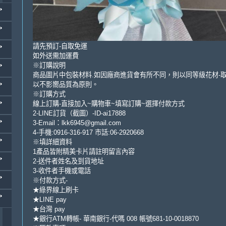
請先預訂-自取免運
如外送需加運費
※訂購說明
商品圖片中包裝材料.如因廠商進貨會有所不同，則以同等級花材-
以不影嚮品質為原則。
※訂購方式
線上訂購-直接加入~購物車~填寫訂購~選擇付款方式
2-LINE訂貨（截圖）-ID-ai17888
3-Email：lkk6945@gmail.com
4-手機:0916-316-917 市話:06-2920668
※填詳細資料
1產品皆附精美卡片請註明留言內容
2-送件者姓名及到貨地址
3-收件者手機或電話
※付款方式-
★綠界線上刷卡
★LINE pay
★台灣 pay
★銀行ATM轉帳- 華南銀行-代嗎 008 帳號681-10-0018870