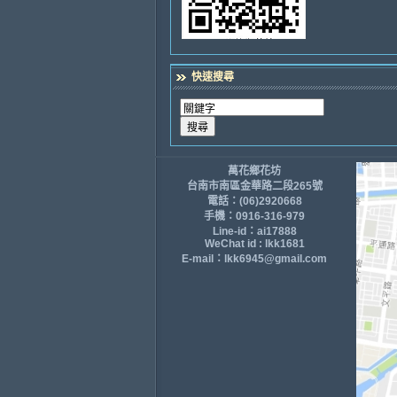
快速搜尋
萬花鄉花坊
台南市南區金華路二段265號
電話：(06)2920668
手機：0916-316-979
Line-id：ai17888
WeChat id : lkk1681
E-mail：lkk6945@gmail.com