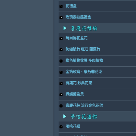
花禮盒
玫瑰泰迪熊禮盒
時尚鮮花盆花
勢如破竹 旺旺 開運竹
綠色植物盆景 多肉植物
金箔玫瑰、康乃馨花束
有錢花/鈔票花束
蝴蝶蘭盆景
喜慶花柱 流行金色花架
弔唁花禮