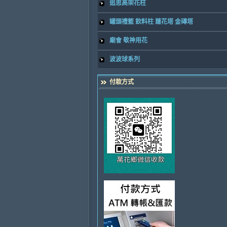
追思高架花柱
罐頭禮籃 飲料柱 蓮花塔 金磚塔
廟會 敬神用花
波波球系列
付款方式