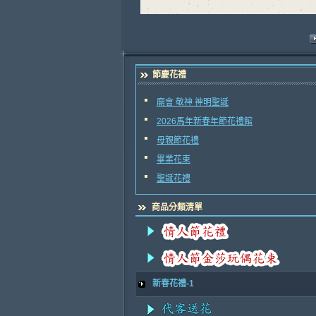
節慶花禮
廟會 敬神 神明聖誕
2026馬年新春年節花禮館
母親節花禮
畢業花束
聖誕花禮
商品分類清單
新春花禮-1