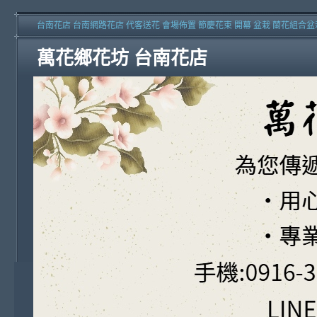
台南花店 台南網路花店 代客送花 會場佈置 節慶花束 開幕 盆栽 蘭花組合盆
萬花鄉花坊 台南花店