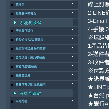
線上訂購
花禮盒
2-LINE
玫瑰泰迪熊禮盒
3-Email
4-手機:0
時尚鮮花盆花
※填詳
勢如破竹 旺旺 開運竹
1產品
綠色植物盆景 多肉植物
2-送件
金箔玫瑰、康乃馨花束
3-收件
有錢花/鈔票花束
※付款方
蝴蝶蘭盆景
★綠界
喜慶花柱 流行金色花架
★LINE 
★台灣 p
弔唁花禮
★銀行AT