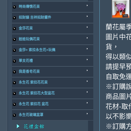
時尚傳情花束
招財貓 吉祥招財擺件
蘭花屬季
金莎花束
圖片中花
娃娃玩偶花束
貨，
金莎+ 索拉永生花+玩偶
得以類
單支花禮
請提早
我是香皂花束
自取免
永生花 索拉花花束
※訂購
永生花 索拉花大型盆花
商品圖
永生花 索拉花 盆花
花材-取
以不影
永生花玻璃盅罩
※訂購