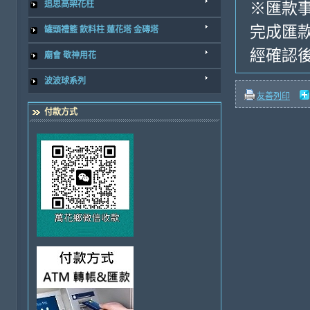
追思高架花柱
※匯款
完成匯
罐頭禮籃 飲料柱 蓮花塔 金磚塔
經確認後
廟會 敬神用花
波波球系列
友善列印
付款方式