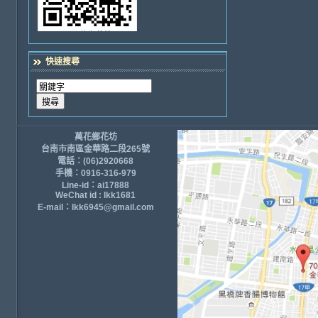
快速搜尋
萬花鄉花坊
台南市南區金華路二段265號
電話：(06)2920668
手機：0916-316-979
Line-id：ai17888
WeChat id : lkk1681
E-mail：lkk6945@gmail.com