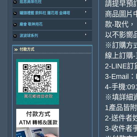
追思高架花柱
請提早預
商品圖片
罐頭禮籃 飲料柱 蓮花塔 金磚塔
款-取代，
廟會 敬神用花
以不影嚮
波波球系列
※訂購方
付款方式
線上訂購
2-LINE訂
3-Email：
4-手機:091
※填詳細
1產品皆
2-送件者
3-收件者