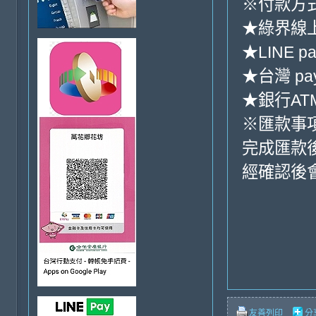
※付款方式
★綠界線
★LINE pa
★台灣 pa
★銀行ATM
※匯款事
完成匯款
經確認後
友善列印
分