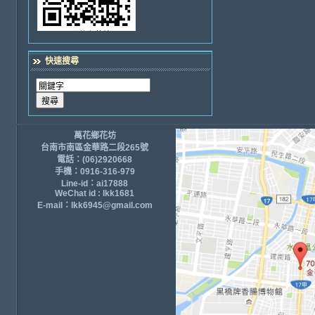
快速搜尋
萬花鄉花坊
台南市南區金華路二段265號
電話：(06)2920668
手機：0916-316-979
Line-id：ai17888
WeChat id : lkk1681
E-mail：lkk6945@gmail.com