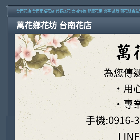
台南花店 台南網路花店 代客送花 會場佈置 節慶花束 開幕 盆栽 蘭花組合盆
萬花鄉花坊 台南花店