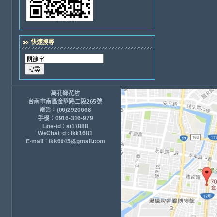
快速搜尋
萬花鄉花坊
台南市南區金華路二段265號
電話：(06)2920668
手機：0916-316-979
Line-id：ai17888
WeChat id : lkk1681
E-mail：lkk6945@gmail.com