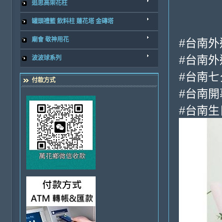
追思高架花柱
罐頭禮籃 飲料柱 蓮花塔 金磚塔
廟會 敬神用花
#台南外
#台南外
波波球系列
#台南
付款方式
#台南
#台南生