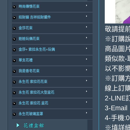
時尚傳情花束
招財貓 吉祥招財擺件
敬請提前
金莎花束
※訂購
娃娃玩偶花束
商品圖
金莎+ 索拉永生花+玩偶
類似款-
單支花禮
以不影
我是香皂花束
※訂購
永生花 索拉花花束
線上訂購
永生花 索拉花大型盆花
2-LINE
永生花 索拉花 盆花
3-Email
永生花玻璃盅罩
4-手機:0
※填詳