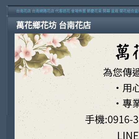
台南花店 台南網路花店 代客送花 會場佈置 節慶花束 開幕 盆栽 蘭花組合盆
萬花鄉花坊 台南花店