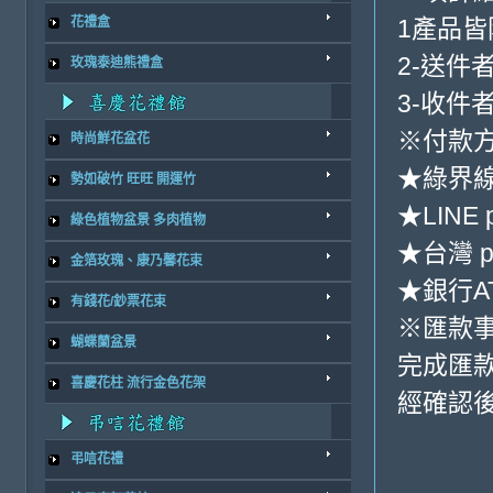
1產品
花禮盒
2-送件
玫瑰泰迪熊禮盒
3-收件
※付款方
時尚鮮花盆花
★綠界
勢如破竹 旺旺 開運竹
★LINE 
綠色植物盆景 多肉植物
★台灣 p
金箔玫瑰、康乃馨花束
★銀行AT
有錢花/鈔票花束
※匯款
蝴蝶蘭盆景
完成匯
喜慶花柱 流行金色花架
經確認後
弔唁花禮