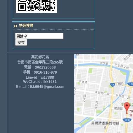
快速搜尋
萬花鄉花坊
台南市南區金華路二段265號
電話：(06)2920668
手機：0916-316-979
Line-id：ai17888
WeChat id : lkk1681
E-mail：lkk6945@gmail.com