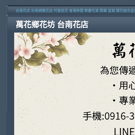
台南花店 台南網路花店 代客送花 會場佈置 節慶花束 開幕 盆栽 蘭花組合盆
萬花鄉花坊 台南花店