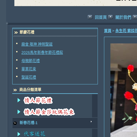
回首頁
關於我們
首頁
>
永生花 索拉
節慶花禮
廟會 敬神 神明聖誕
2026馬年新春年節花禮館
母親節花禮
畢業花束
聖誕花禮
商品分類清單
新春花禮-1