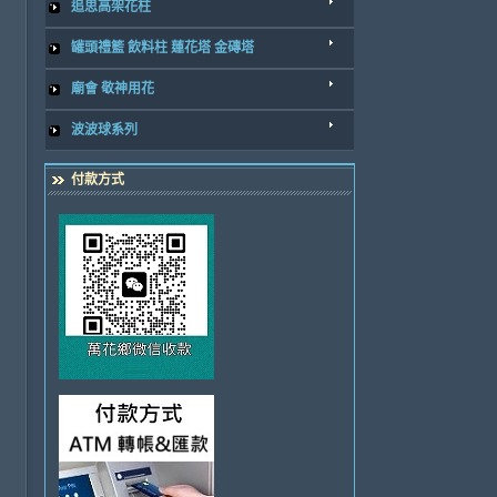
追思高架花柱
罐頭禮籃 飲料柱 蓮花塔 金磚塔
廟會 敬神用花
波波球系列
付款方式