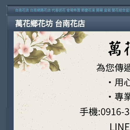
台南花店 台南網路花店 代客送花 會場佈置 節慶花束 開幕 盆栽 蘭花組合盆
萬花鄉花坊 台南花店