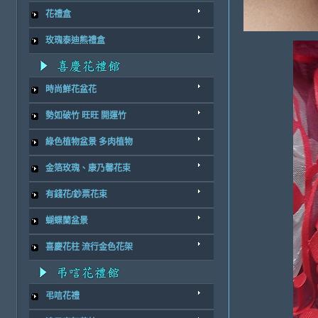
花禮盒
玫瑰泰迪熊禮盒
時尚鮮花盆花
勢如破竹 旺旺 開運竹
綠色植物盆景 多肉植物
金箔玫瑰、康乃馨花束
有錢花/鈔票花束
蝴蝶蘭盆景
喜慶花柱 流行金色花架
弔唁花禮