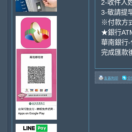
2-收件人
3-敬請提
※付款方式
★銀行AT
華南銀行-代嗎
完成匯款
友善列印
分