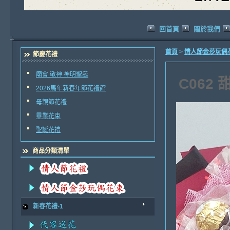
回首頁
關於我們
首頁
>
情人節金莎玩偶
節慶花禮
廟會 敬神 神明聖誕
C062
2026馬年新春年節花禮館
母親節花禮
畢業花束
聖誕花禮
商品分類清單
新春花禮-1