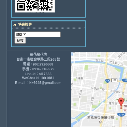
快速搜尋
萬花鄉花坊
台南市南區金華路二段265號
電話：(06)2920668
手機：0916-316-979
Line-id：ai17888
WeChat id : lkk1681
E-mail：lkk6945@gmail.com