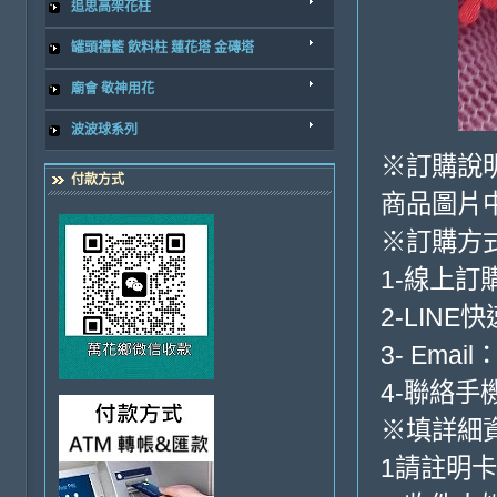
追思高架花柱
罐頭禮籃 飲料柱 蓮花塔 金磚塔
廟會 敬神用花
波波球系列
※訂購說
付款方式
商品圖片
※訂購方
1-線上訂
2-LINE
3- Email
4-聯絡手機:
※填詳細
1請註明