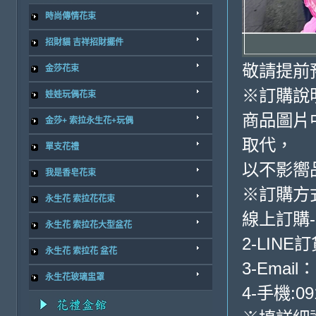
時尚傳情花束
招財貓 吉祥招財擺件
敬請提前
金莎花束
※訂購說
娃娃玩偶花束
商品圖片
金莎+ 索拉永生花+玩偶
取代，
單支花禮
以不影嚮
我是香皂花束
※訂購方
永生花 索拉花花束
線上訂購
永生花 索拉花大型盆花
2-LINE訂
永生花 索拉花 盆花
3-Email：
永生花玻璃盅罩
4-手機:09