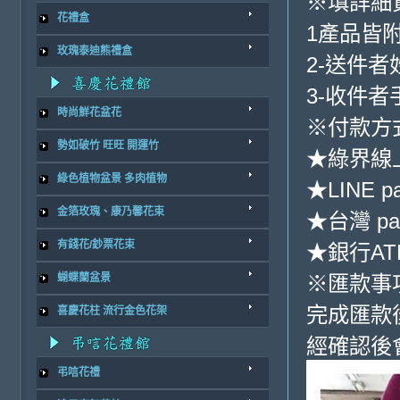
※填詳細
花禮盒
1產品皆
玫瑰泰迪熊禮盒
2-送件
3-收件
時尚鮮花盆花
※付款方
勢如破竹 旺旺 開運竹
★綠界線
綠色植物盆景 多肉植物
★LINE p
金箔玫瑰、康乃馨花束
★台灣 pa
有錢花/鈔票花束
★銀行ATM
※匯款事
蝴蝶蘭盆景
完成匯款
喜慶花柱 流行金色花架
經確認後
弔唁花禮