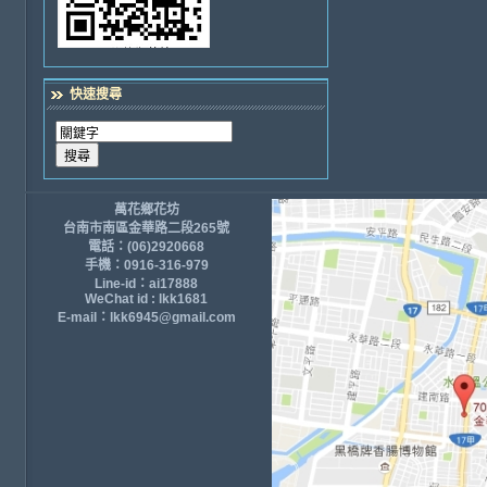
快速搜尋
萬花鄉花坊
台南市南區金華路二段265號
電話：(06)2920668
手機：0916-316-979
Line-id：ai17888
WeChat id : lkk1681
E-mail：lkk6945@gmail.com