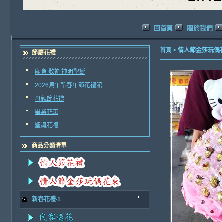
回首頁
關於我們
首頁
>
情人節金莎玩偶
節慶花禮
廟會 敬神 神明聖誕
2026馬年新春年節花禮館
母親節花禮
畢業花束
聖誕花禮
商品分類清單
新春花禮-1