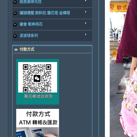
追思高架花柱
罐頭禮籃 飲料柱 蓮花塔 金磚塔
廟會 敬神用花
波波球系列
付款方式