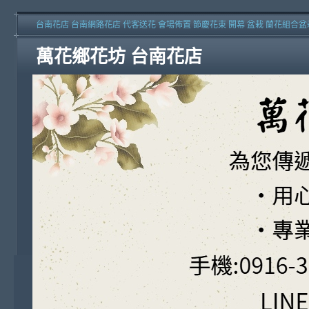
台南花店 台南網路花店 代客送花 會場佈置 節慶花束 開幕 盆栽 蘭花組合盆
萬花鄉花坊 台南花店