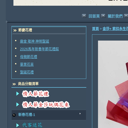
回首頁
關於我們
首頁
>
金莎+ 索拉永生
節慶花禮
廟會 敬神 神明聖誕
2026馬年新春年節花禮館
母親節花禮
畢業花束
聖誕花禮
商品分類清單
新春花禮-1