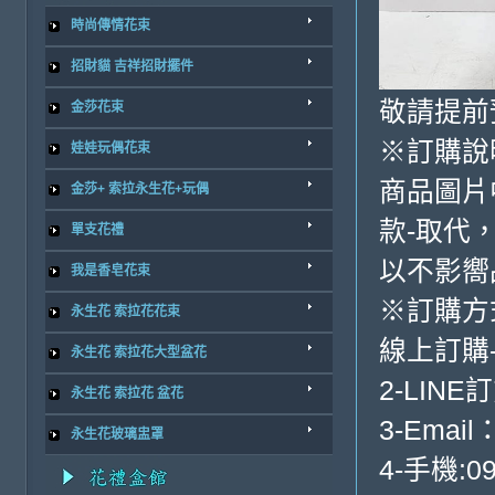
時尚傳情花束
招財貓 吉祥招財擺件
敬請提前
金莎花束
※訂購說
娃娃玩偶花束
商品圖片
金莎+ 索拉永生花+玩偶
款-取代
單支花禮
以不影嚮
我是香皂花束
※訂購方
永生花 索拉花花束
線上訂購
永生花 索拉花大型盆花
2-LINE
永生花 索拉花 盆花
3-Email
永生花玻璃盅罩
4-手機:09