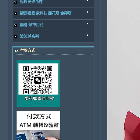
追思高架花柱
罐頭禮籃 飲料柱 蓮花塔 金磚塔
廟會 敬神用花
波波球系列
付款方式