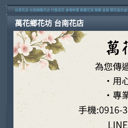
台南花店 台南網路花店 代客送花 會場佈置 節慶花束 開幕 盆栽 蘭花組合盆
萬花鄉花坊 台南花店