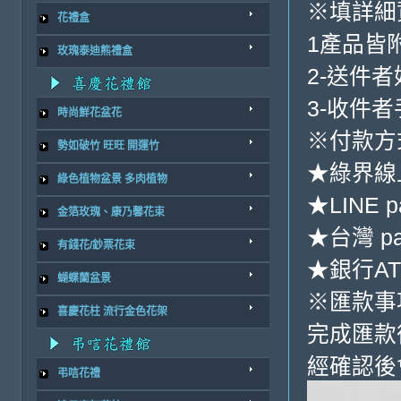
※填詳細
花禮盒
1產品皆
玫瑰泰迪熊禮盒
2-送件
3-收件
時尚鮮花盆花
※付款方
勢如破竹 旺旺 開運竹
★綠界線
綠色植物盆景 多肉植物
★LINE p
金箔玫瑰、康乃馨花束
★台灣 p
有錢花/鈔票花束
★銀行ATM
蝴蝶蘭盆景
※匯款事
喜慶花柱 流行金色花架
完成匯款
經確認後
弔唁花禮