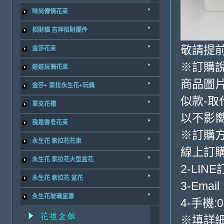
時尚傳情花束
招財貓 吉祥招財擺件
敬請提前
金莎花束
※訂購
娃娃玩偶花束
商品圖
金莎+ 索拉永生花+玩偶
似款-取
單支花禮
以不影
我是香皂花束
※訂購
永生花 索拉花花束
線上訂購
永生花 索拉花大型盆花
2-LINE
永生花 索拉花 盆花
3-Email
永生花玻璃盅罩
4-手機:0
※填詳