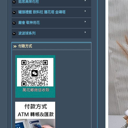
追思高架花柱
罐頭禮籃 飲料柱 蓮花塔 金磚塔
廟會 敬神用花
波波球系列
付款方式