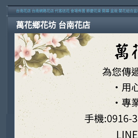
台南花店 台南網路花店 代客送花 會場佈置 節慶花束 開幕 盆栽 蘭花組合盆
萬花鄉花坊 台南花店