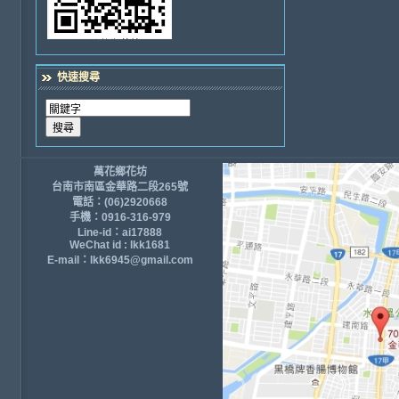
快速搜尋
萬花鄉花坊
台南市南區金華路二段265號
電話：(06)2920668
手機：0916-316-979
Line-id：ai17888
WeChat id : lkk1681
E-mail：lkk6945@gmail.com