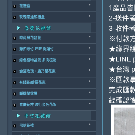
1產品
花禮盒
2-送件
玫瑰泰迪熊禮盒
3-收件
※付款方
時尚鮮花盆花
★綠界
勢如破竹 旺旺 開運竹
★LINE 
綠色植物盆景 多肉植物
★台灣 p
金箔玫瑰、康乃馨花束
※匯款
有錢花/鈔票花束
完成匯
蝴蝶蘭盆景
經確認後
喜慶花柱 流行金色花架
弔唁花禮