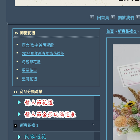
回首頁
關於我們
首頁
>
新春花禮-1
節慶花禮
廟會 敬神 神明聖誕
2026馬年新春年節花禮館
母親節花禮
畢業花束
聖誕花禮
商品分類清單
新春花禮-1