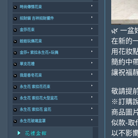
時尚傳情花束
招財貓 吉祥招財擺件
🌿 一
金莎花束
在新的
娃娃玩偶花束
用花妝
金莎+ 索拉永生花+玩偶
簡約中
單支花禮
讓祝福
我是香皂花束
永生花 索拉花花束
敬請提前
永生花 索拉花大型盆花
※訂購
永生花 索拉花 盆花
商品圖
似款-取
永生花玻璃盅罩
以不影