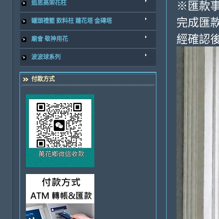
追思高架花柱
※匯款
完成匯
罐頭禮籃 飲料柱 蓮花塔 金磚塔
經確認後
廟會 敬神用花
波波球系列
付款方式