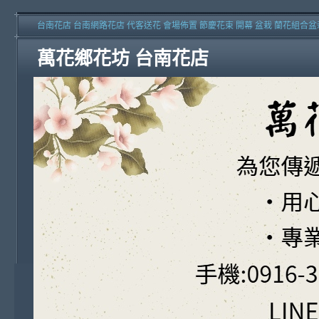
台南花店 台南網路花店 代客送花 會場佈置 節慶花束 開幕 盆栽 蘭花組合盆
萬花鄉花坊 台南花店