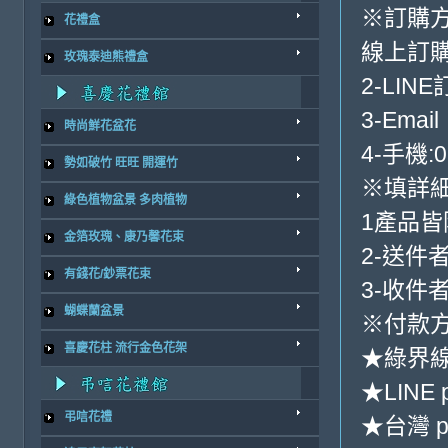
※訂購
花禮盒
線上訂購
玫瑰泰迪熊禮盒
2-LINE
3-Email
時尚鮮花盆花
4-手機:0
勢如破竹 旺旺 開運竹
※填詳
綠色植物盆景 多肉植物
1產品
金箔玫瑰、康乃馨花束
2-送件
有錢花/鈔票花束
3-收件
蝴蝶蘭盆景
※付款方
喜慶花柱 流行金色花架
★綠界
★LINE 
弔唁花禮
★台灣 p