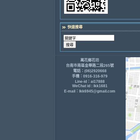
快速搜尋
萬花鄉花坊
台南市南區金華路二段265號
電話：(06)2920668
手機：0916-316-979
Line-id：ai17888
WeChat id : lkk1681
E-mail：lkk6945@gmail.com