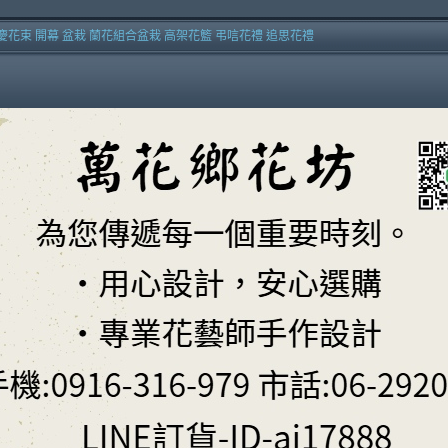
慶花束 開幕 盆栽 蘭花組合盆栽 高架花籃 弔唁花禮 追思花禮