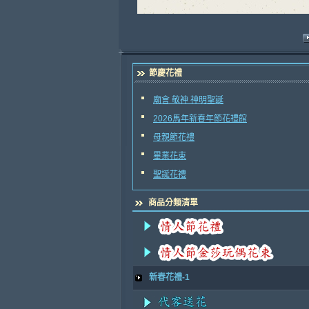
節慶花禮
廟會 敬神 神明聖誕
2026馬年新春年節花禮館
母親節花禮
畢業花束
聖誕花禮
商品分類清單
新春花禮-1