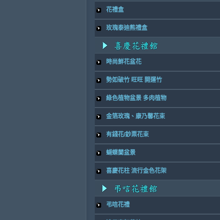
花禮盒
玫瑰泰迪熊禮盒
時尚鮮花盆花
勢如破竹 旺旺 開運竹
綠色植物盆景 多肉植物
金箔玫瑰、康乃馨花束
有錢花/鈔票花束
蝴蝶蘭盆景
喜慶花柱 流行金色花架
弔唁花禮