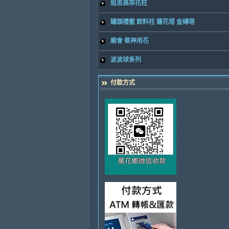
追思高架花柱
罐頭禮籃 飲料柱 蓮花塔 金磚塔
廟會 敬神用花
波波球系列
付款方式