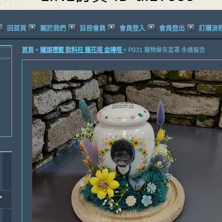
回首頁
關於我們
註冊會員
會員登入
會員登出
訂購流
首頁
>
罐頭禮籃 飲料柱 蓮花塔 金磚塔
> P031 寵物骨灰盅罩 永遠留念