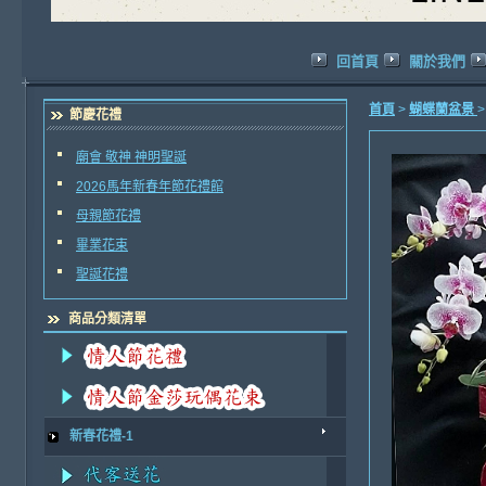
回首頁
關於我們
首頁
>
蝴蝶蘭盆景
節慶花禮
廟會 敬神 神明聖誕
2026馬年新春年節花禮館
母親節花禮
畢業花束
聖誕花禮
商品分類清單
新春花禮-1