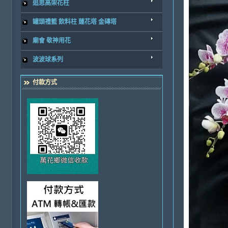
追思高架花柱
罐頭禮籃 飲料柱 蓮花塔 金磚塔
廟會 敬神用花
波波球系列
付款方式