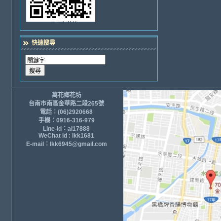
快速搜尋
萬花鄉花坊
台南市南區金華路二段265號
電話：(06)2920668
手機：0916-316-979
Line-id：ai17888
WeChat id : lkk1681
E-mail：lkk6945@gmail.com