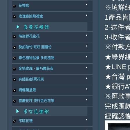
※填詳
花禮盒
1產品
玫瑰泰迪熊禮盒
2-送件
3-收件
時尚鮮花盆花
※付款方
勢如破竹 旺旺 開運竹
★綠界
綠色植物盆景 多肉植物
★LINE 
金箔玫瑰、康乃馨花束
★台灣 p
有錢花/鈔票花束
★銀行AT
蝴蝶蘭盆景
※匯款
喜慶花柱 流行金色花架
完成匯
經確認後
弔唁花禮