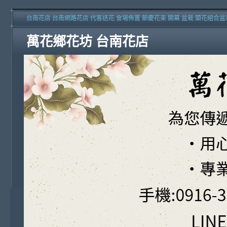
台南花店 台南網路花店 代客送花 會場佈置 節慶花束 開幕 盆栽 蘭花組合盆
萬花鄉花坊 台南花店