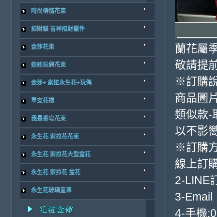
時尚傳情花束
招財貓 吉祥招財擺件
蘭花屬季
金莎花束
敬請提前
娃娃玩偶花束
※訂購
金莎+ 索拉永生花+玩偶
商品圖
單支花禮
類似款-
我是香皂花束
以不影
永生花 索拉花花束
※訂購
永生花 索拉花大型盆花
線上訂購
永生花 索拉花 盆花
2-LINE
永生花玻璃盅罩
3-Email
4-手機:0