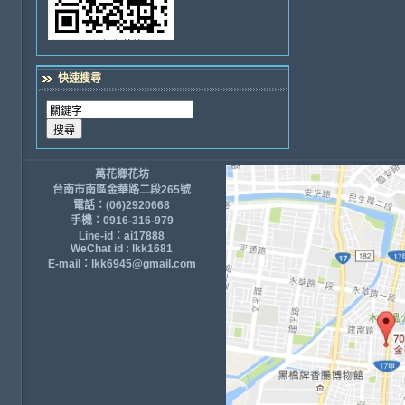
快速搜尋
萬花鄉花坊
台南市南區金華路二段265號
電話：(06)2920668
手機：0916-316-979
Line-id：ai17888
WeChat id : lkk1681
E-mail：lkk6945@gmail.com