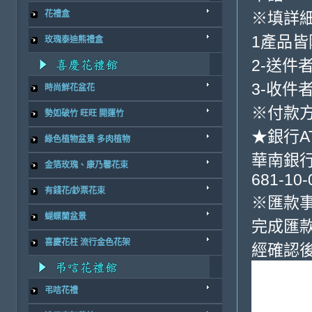
※填詳
花禮盒
1產品
玫瑰泰迪熊禮盒
2-送件
3-收件
時尚鮮花盆花
※付款方
勢如破竹 旺旺 開運竹
★銀行A
綠色植物盆景 多肉植物
華南銀行-
金箔玫瑰、康乃馨花束
681-10-
有錢花/鈔票花束
※匯款
蝴蝶蘭盆景
完成匯
喜慶花柱 流行金色花架
經確認
弔唁花禮