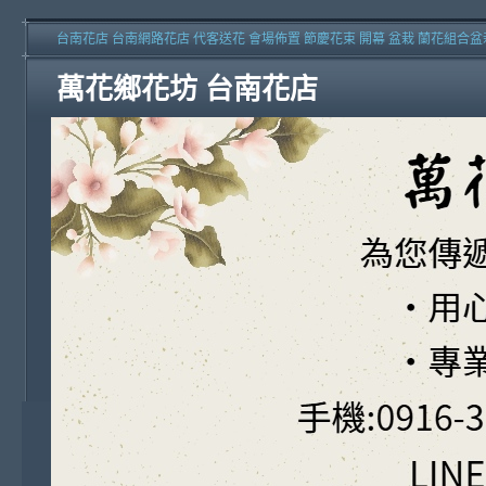
台南花店 台南網路花店 代客送花 會場佈置 節慶花束 開幕 盆栽 蘭花組合盆
萬花鄉花坊 台南花店