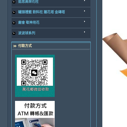
追思高架花柱
罐頭禮籃 飲料柱 蓮花塔 金磚塔
廟會 敬神用花
波波球系列
付款方式