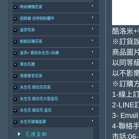
時尚傳情花束
招財貓 吉祥招財擺件
酷洛米+
金莎花束
※訂貨
娃娃玩偶花束
商品圖片
金莎+ 索拉永生花+玩偶
以同等級
單支花禮
以不影
我是香皂花束
※訂購
永生花 索拉花花束
1-線上
永生花 索拉花大型盆花
2-LINE
永生花 索拉花 盆花
3- Emai
永生花玻璃盅罩
4-聯絡手
市話:06-