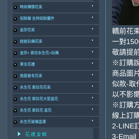
時尚傳情花束
招財貓 吉祥招財擺件
轎前花束
金莎花束
一對150
娃娃玩偶花束
敬請提前
金莎+ 索拉永生花+玩偶
※訂購
單支花禮
商品圖
我是香皂花束
似款-取
永生花 索拉花花束
以不影
永生花 索拉花大型盆花
※訂購
永生花 索拉花 盆花
線上訂購
永生花玻璃盅罩
2-LINE
3-Email