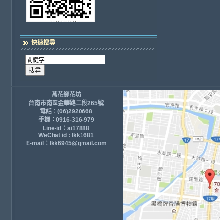
快速搜尋
萬花鄉花坊
台南市南區金華路二段265號
電話：(06)2920668
手機：0916-316-979
Line-id：ai17888
WeChat id : lkk1681
E-mail：lkk6945@gmail.com