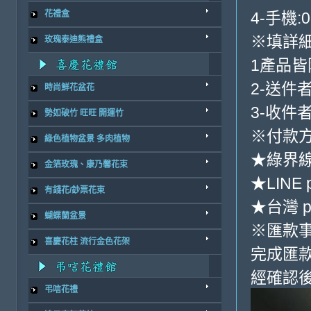
4-手機:0
花禮盒
※填詳
玫瑰泰迪熊禮盒
1產品
2-送件
時尚鮮花盆花
3-收件
勢如破竹 旺旺 開運竹
※付款方
綠色植物盆景 多肉植物
★綠界
金箔玫瑰、康乃馨花束
★LINE 
有錢花/鈔票花束
★台灣 p
蝴蝶蘭盆景
※匯款
喜慶花柱 流行金色花架
完成匯
經確認後
弔唁花禮