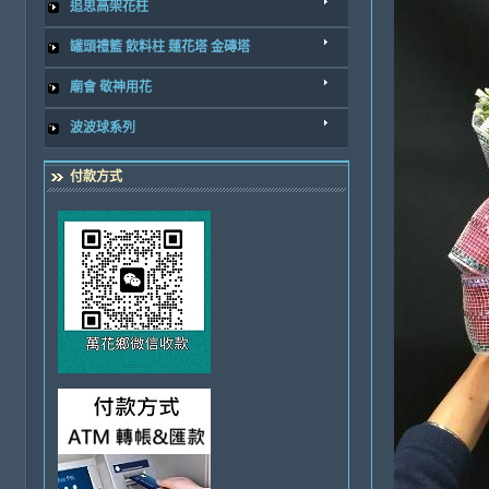
追思高架花柱
罐頭禮籃 飲料柱 蓮花塔 金磚塔
廟會 敬神用花
波波球系列
付款方式