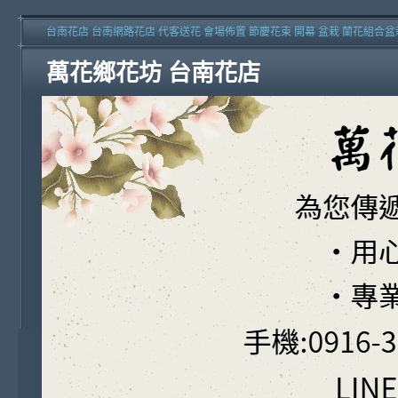
台南花店 台南網路花店 代客送花 會場佈置 節慶花束 開幕 盆栽 蘭花組合盆
萬花鄉花坊 台南花店