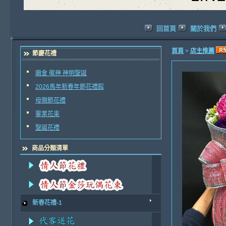
回首頁
關於我們
首頁
>
店主推薦
節慶花禮
廟會 敬神 神明聖誕
2026馬年新春年節花禮館
母親節花禮
畢業花束
聖誕花禮
商品分類清單
新春花禮-1