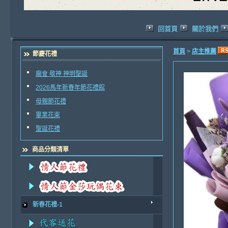
回首頁
關於我們
首頁
>
店主推薦
節慶花禮
廟會 敬神 神明聖誕
2026馬年新春年節花禮館
母親節花禮
畢業花束
聖誕花禮
商品分類清單
新春花禮-1