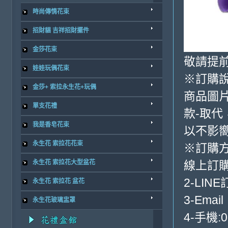
時尚傳情花束
招財貓 吉祥招財擺件
金莎花束
敬請提前
娃娃玩偶花束
※訂購
金莎+ 索拉永生花+玩偶
商品圖
單支花禮
款-取代
我是香皂花束
以不影
永生花 索拉花花束
※訂購
永生花 索拉花大型盆花
線上訂購
2-LINE
永生花 索拉花 盆花
3-Email
永生花玻璃盅罩
4-手機:0