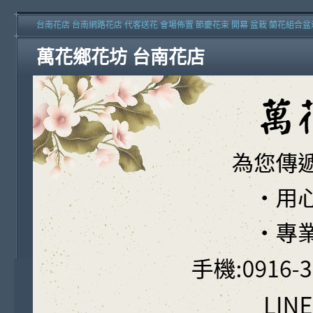
台南花店 台南網路花店 代客送花 會場佈置 節慶花束 開幕 盆栽 蘭花組合盆
萬花鄉花坊 台南花店