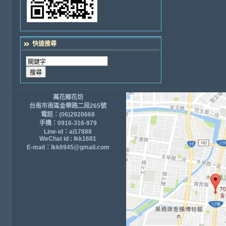
快速搜尋
萬花鄉花坊
台南市南區金華路二段265號
電話：(06)2920668
手機：0916-316-979
Line-id：ai17888
WeChat id : lkk1681
E-mail：lkk6945@gmail.com