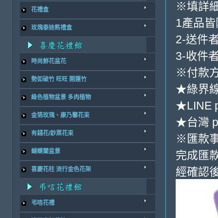
※填詳
花禮盒
1產品
玫瑰泰迪熊禮盒
2-送件
3-收件
時尚鮮花盆花
※付款方
勢如破竹 旺旺 開運竹
★綠界
綠色植物盆景 多肉植物
★LINE 
金箔玫瑰、康乃馨花束
★台灣 p
有錢花/鈔票花束
※匯款
蝴蝶蘭盆景
完成匯
經確認後
喜慶花柱 流行金色花架
弔唁花禮