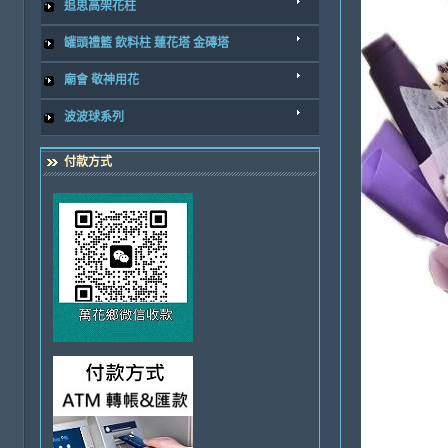
追思高架花柱
罐頭禮籃 飲料柱 蓮花塔 金磚塔
廟會 敬神用花
波波球系列
付款方式