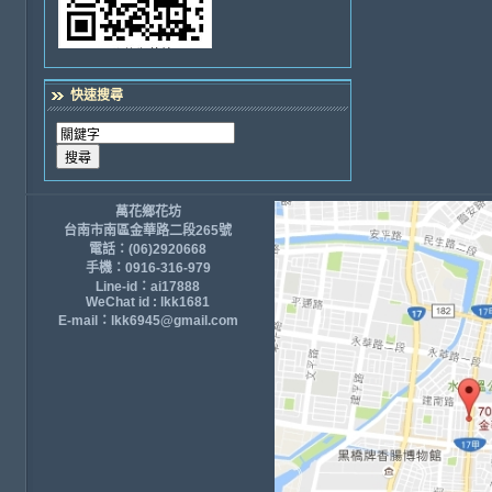
快速搜尋
萬花鄉花坊
台南市南區金華路二段265號
電話：(06)2920668
手機：0916-316-979
Line-id：ai17888
WeChat id : lkk1681
E-mail：lkk6945@gmail.com