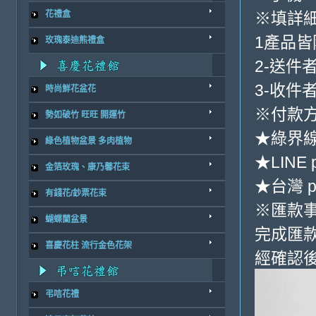
※填詳
花禮盒
1產品
玫瑰泰迪熊禮盒
2-送件
3-收件
時尚鮮花盆花
※付款方
勢如破竹 旺旺 開運竹
★綠界
綠色植物盆景 多肉植物
★LINE 
金箔玫瑰、康乃馨花束
★台灣 p
有錢花/鈔票花束
※匯款
蝴蝶蘭盆景
完成匯
喜慶花柱 流行金色花架
經確認後
弔唁花禮