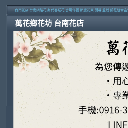
台南花店 台南網路花店 代客送花 會場佈置 節慶花束 開幕 盆栽 蘭花組合盆
萬花鄉花坊 台南花店