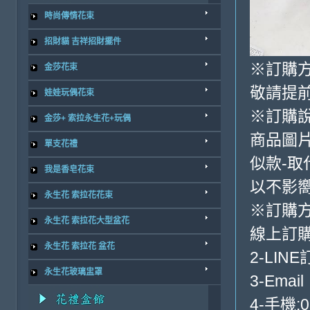
時尚傳情花束
招財貓 吉祥招財擺件
※訂購方
金莎花束
敬請提前
娃娃玩偶花束
※訂購
金莎+ 索拉永生花+玩偶
商品圖
單支花禮
似款-取
我是香皂花束
以不影
永生花 索拉花花束
※訂購
永生花 索拉花大型盆花
線上訂購
永生花 索拉花 盆花
2-LINE
永生花玻璃盅罩
3-Email
4-手機:0