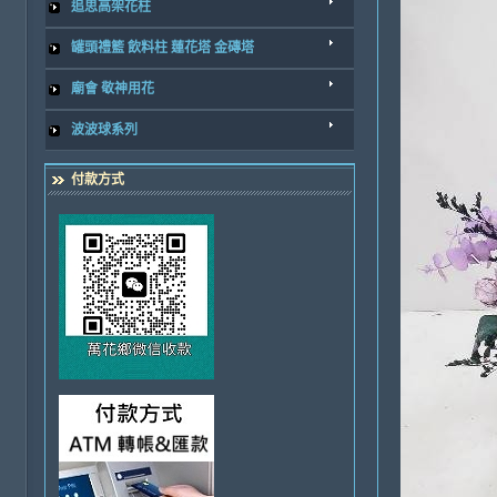
追思高架花柱
罐頭禮籃 飲料柱 蓮花塔 金磚塔
廟會 敬神用花
波波球系列
付款方式