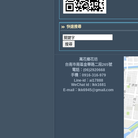
快速搜尋
萬花鄉花坊
台南市南區金華路二段265號
電話：(06)2920668
手機：0916-316-979
Line-id：ai17888
WeChat id : lkk1681
E-mail：lkk6945@gmail.com