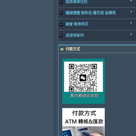
追思高架花柱
罐頭禮籃 飲料柱 蓮花塔 金磚塔
廟會 敬神用花
波波球系列
付款方式