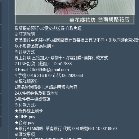
敬請提前預訂-以便安排送貨-自取免運
※訂購說明
商品圖片中包裝材料.如因廠商進貨每批會有所不同，則以同類似款-取
以不影嚮品質為原則。
※訂購方式
線上訂購-直接加入~購物車~填寫訂購~選擇付款方式
2-LINE訂貨（截圖）-ID-ai17888
3-Email：lkk6945@gmail.com
4-手機:0916-316-979 市話:06-2920668
※填詳細資料
1產品皆附精美卡片請註明留言內容
2-送件者姓名及到貨地址
3-收件者手機或電話
※付款方式-
★綠界線上刷卡
★LINE pay
★台灣 pay
★銀行ATM轉帳- 華南銀行-代嗎 008 帳號681-10-0018870
※匯款事項