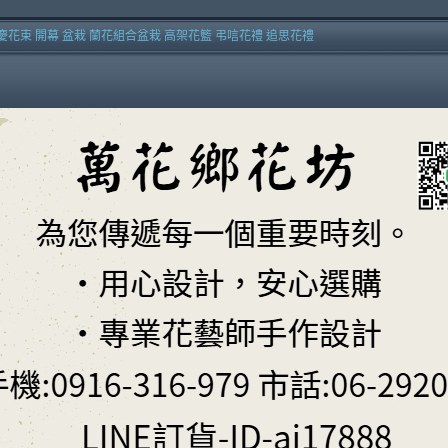
慶花束 開幕 盆栽 蘭花組合盆栽 高架花籃 弔唁花禮 追思花禮