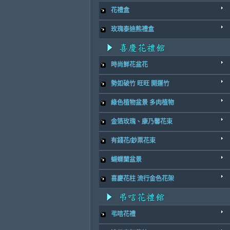
花禮盒
玫瑰泰迪熊禮盒
時尚鮮花盆花
勢如破竹 旺旺 開運竹
綠色植物盆景 多肉植物
金箔玫瑰、康乃馨花束
有錢花/鈔票花束
蝴蝶蘭盆景
喜慶花柱 流行金色花架
弔唁花禮