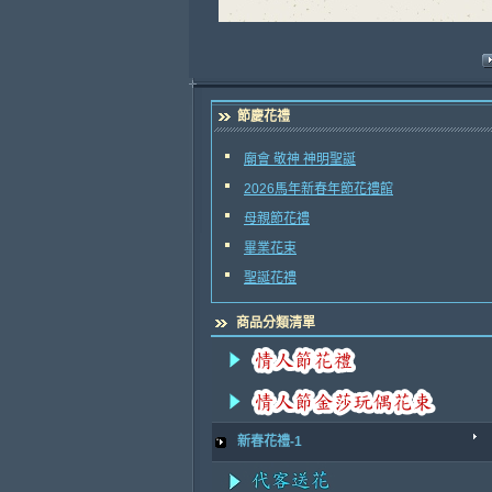
節慶花禮
廟會 敬神 神明聖誕
2026馬年新春年節花禮館
母親節花禮
畢業花束
聖誕花禮
商品分類清單
新春花禮-1