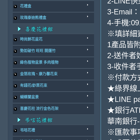
2-LINE
花禮盒
3-Email：
玫瑰泰迪熊禮盒
4-手機:09
※填詳細
時尚鮮花盆花
1產品皆
勢如破竹 旺旺 開運竹
2-送件
綠色植物盆景 多肉植物
3-收件
金箔玫瑰、康乃馨花束
※付款方
有錢花/鈔票花束
★綠界線
★LINE p
蝴蝶蘭盆景
★銀行AT
喜慶花柱 流行金色花架
華南銀行-代
※匯款事
弔唁花禮