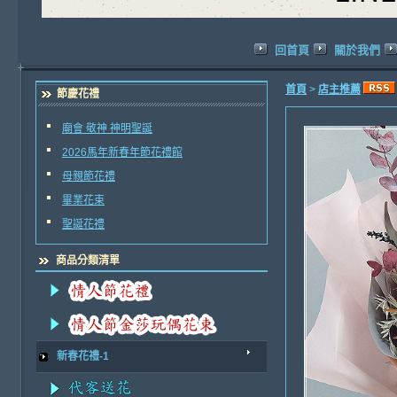
回首頁
關於我們
首頁
>
店主推薦
節慶花禮
廟會 敬神 神明聖誕
2026馬年新春年節花禮館
母親節花禮
畢業花束
聖誕花禮
商品分類清單
新春花禮-1