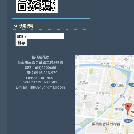
快速搜尋
萬花鄉花坊
台南市南區金華路二段265號
電話：(06)2920668
手機：0916-316-979
Line-id：ai17888
WeChat id : lkk1681
E-mail：lkk6945@gmail.com