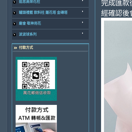
完成匯款
追思高架花柱
經確認後
罐頭禮籃 飲料柱 蓮花塔 金磚塔
廟會 敬神用花
波波球系列
付款方式