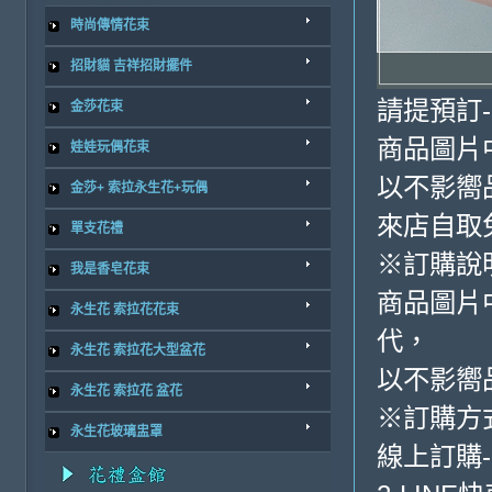
時尚傳情花束
招財貓 吉祥招財擺件
請提預訂
金莎花束
商品圖片
娃娃玩偶花束
以不影嚮
金莎+ 索拉永生花+玩偶
來店自取
單支花禮
※訂購說
我是香皂花束
商品圖片
永生花 索拉花花束
代，
永生花 索拉花大型盆花
以不影嚮
永生花 索拉花 盆花
※訂購方
永生花玻璃盅罩
線上訂購