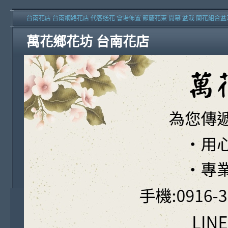
台南花店 台南網路花店 代客送花 會場佈置 節慶花束 開幕 盆栽 蘭花組合盆
萬花鄉花坊 台南花店