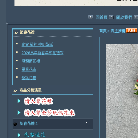
回首頁
關於我們
首頁
>
店主推薦
節慶花禮
廟會 敬神 神明聖誕
2026馬年新春年節花禮館
母親節花禮
畢業花束
聖誕花禮
商品分類清單
新春花禮-1