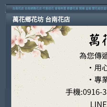
台南花店 台南網路花店 代客送花 會場佈置 節慶花束 開幕 盆栽 蘭花組合盆
萬花鄉花坊 台南花店