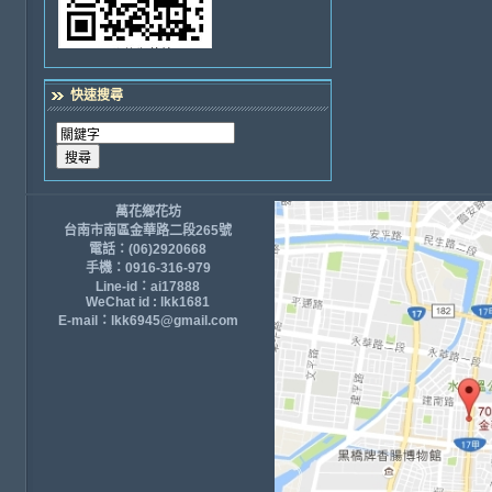
快速搜尋
萬花鄉花坊
台南市南區金華路二段265號
電話：(06)2920668
手機：0916-316-979
Line-id：ai17888
WeChat id : lkk1681
E-mail：lkk6945@gmail.com