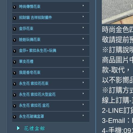
時尚傳情花束
招財貓 吉祥招財擺件
時尚金色四
金莎花束
敬請提前
娃娃玩偶花束
※訂購說
金莎+ 索拉永生花+玩偶
商品圖片
單支花禮
款-取代，
我是香皂花束
以不影嚮
永生花 索拉花花束
※訂購方
永生花 索拉花大型盆花
線上訂購
永生花 索拉花 盆花
2-LINE訂
永生花玻璃盅罩
3-Email：
4-手機:091