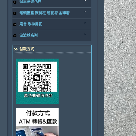
追思高架花柱
罐頭禮籃 飲料柱 蓮花塔 金磚塔
廟會 敬神用花
波波球系列
付款方式