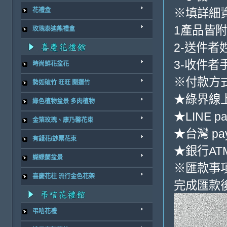
※填詳細
花禮盒
1產品皆
玫瑰泰迪熊禮盒
2-送件者
3-收件者
時尚鮮花盆花
※付款方式
勢如破竹 旺旺 開運竹
★綠界線
綠色植物盆景 多肉植物
★LINE pa
金箔玫瑰、康乃馨花束
★台灣 pa
有錢花/鈔票花束
★銀行ATM
蝴蝶蘭盆景
※匯款事
喜慶花柱 流行金色花架
完成匯款
弔唁花禮